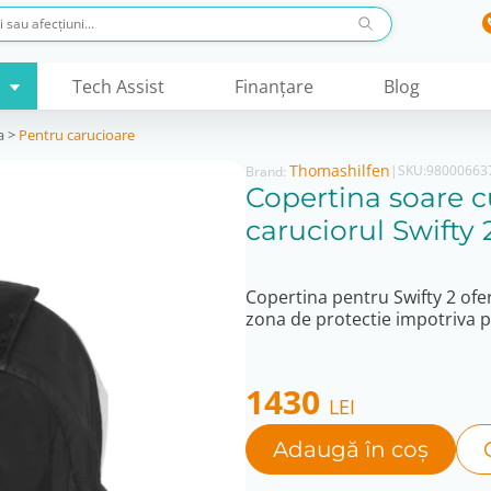
Tech Assist
Finanţare
Blog
a
>
Pentru carucioare
Thomashilfen
|
SKU:
98000663
Brand:
Copertina soare c
caruciorul Swifty 
Copertina pentru Swifty 2 ofer
zona de protectie impotriva plo
1430
LEI
Adaugă în coș