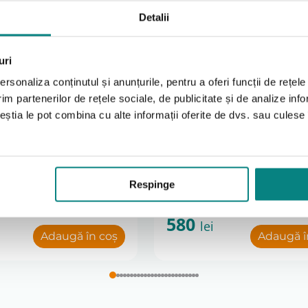
Detalii
uri
Swifty 2 care folosesc produsul frecvent in exterior si au ne
rsonaliza conținutul și anunțurile, pentru a oferi funcții de rețele
im partenerilor de rețele sociale, de publicitate și de analize info
 potrivite, un reprezentant Adapt.ro va poate oferi consilier
ceștia le pot combina cu alte informații oferite de dvs. sau culese î
ficiaza de garantie legala de conformitate pentru defecte de
uctie (separator
Centura pelviana 2 pu
) pentru caruciorul
cu strangere frontala 
odusul este in stoc sau 3–5 saptamani pentru produsele dispo
Respinge
fty 2
caruciorul reha Swifty 
580
lei
Adaugă în coș
Adaugă î