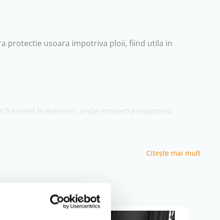
 protectie usoara impotriva ploii, fiind utila in
at frecvent in exterior, unde protectia impotriva
zilnica.
Citeşte mai mult