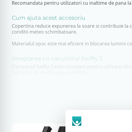
Recomandata pentru utilizatori cu inaltime de pana l
Cum ajuta acest accesoriu
Copertina reduce expunerea la soare si contribuie la con
conditii meteo schimbatoare.
Materialul opac este mai eficient in blocarea luminii 
Integrarea cu caruciorul Swifty 2
Caruciorul Swifty 2 este conceput pentru utilizare zilni
factorilor de mediu este esentiala.
Copertina completeaza configuratia caruciorului si este
La ce se utilizeaza
protectie impotriva soarelui;
reducerea expunerii la lumina directa;
protectie impotriva ploii usoare;
utilizare zilnica in exterior;