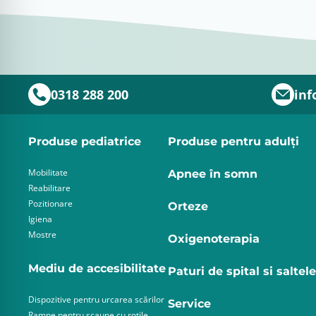
0318 288 200
inf
Produse pediatrice
Produse pentru adulţi
Mobilitate
Apnee în somn
Reabilitare
Pozitionare
Orteze
Igiena
Mostre
Oxigenoterapia
Mediu de accesibilitate
Paturi de spital si saltele
Dispozitive pentru urcarea scărilor
Service
Rampe pentru scaune cu rotile