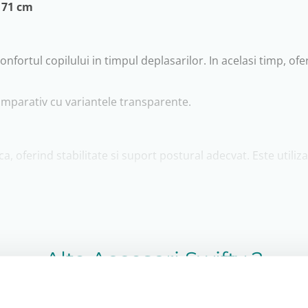
a
71 cm
fortul copilului in timpul deplasarilor. In acelasi timp, ofera
comparativ cu variantele transparente.
ca, oferind stabilitate si suport postural adecvat. Este utiliz
 unul dintre cele mai importante accesorii pentru utilizare 
Alte Accesori Swifty 2