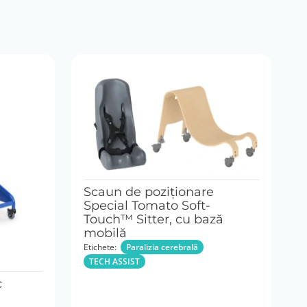
Scaun de poziționare
Special Tomato Soft-
Touch™ Sitter, cu bază
mobilă
Etichete:
Paralizia cerebrală
TECH ASSIST
c