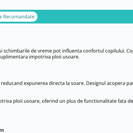
e Recomandate
e si schimbarile de vreme pot influenta confortul copilului. 
 suplimentara impotriva ploii usoare.
 reducand expunerea directa la soare. Designul acopera part
riva ploii usoare, oferind un plus de functionalitate fata d
cm