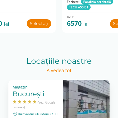
L
Etichete:
Paralizia cerebrală
TECH ASSIST
De la
0
6570
lei
lei
Selectați
Se
Locațiile noastre
A vedea tot
Magazin
București
(Vezi Google
reviews)
Bulevardul Iuliu Maniu 7-11