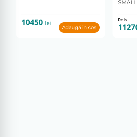
SMAL
10450
De la
lei
1127
Adaugă în coș