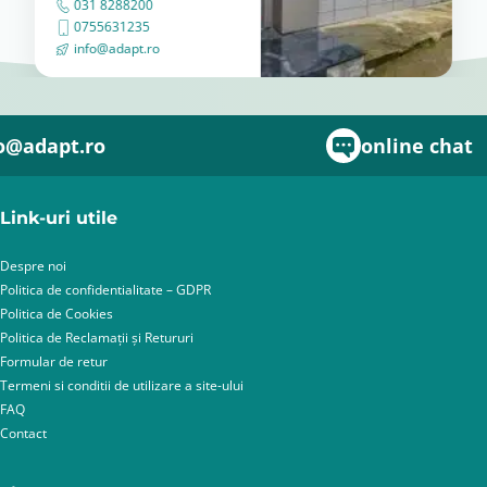
031 8288200
0755631235
info@adapt.ro
o@adapt.ro
online chat
Link-uri utile
Despre noi
Politica de confidentialitate – GDPR
Politica de Cookies
Politica de Reclamații și Retururi
Formular de retur
Termeni si conditii de utilizare a site-ului
FAQ
Contact