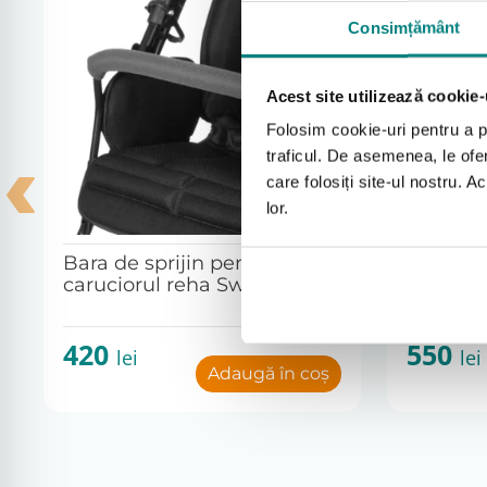
cresterea confortului copilului.
Consimțământ
Pentru cine este recomandata
Acest site utilizează cookie-
Copertina este recomandata utilizatorilor caruciorului 
Folosim cookie-uri pentru a pe
traficul. De asemenea, le ofer
Pentru alegerea corecta a accesoriilor si configuratiei
care folosiți site-ul nostru. A
lor.
Garantie si livrare
Produs original compatibil cu caruciorul Swifty 2. Bene
Bara de sprijin pentru
Bloc abd
caruciorul reha Swifty 2
picioare
Livrarea se realizeaza in 2–3 zile lucratoare daca pr
reha Swi
420
550
lei
lei
Adaugă în coș