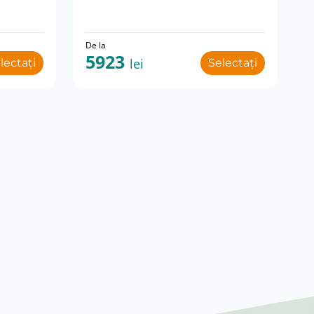
De la
5923
lei
lectați
Selectați