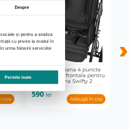
Despre
voie de protectie impotriva soarelui.
 sociale și pentru a analiza
rmații cu privire la modul în
e personalizata.
n urma folosirii serviciilor
 fabricatie.
ncte
Centura pelviana 4 puncte
Ce
pentru
cu strangere frontala pentru
pe
nibile la comanda.
Permite toate
2
caruciorul reha Swifty 2
Sw
590
5
lei
n coș
Adaugă în coș