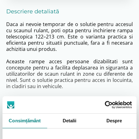
Descriere detaliată
Daca ai nevoie temporar de o solutie pentru accesul
cu scaunul rulant, poti opta pentru inchiriere rampa
telescopica 122–213 cm. Este o varianta practica si
eficienta pentru situatii punctuale, fara a fi necesara
achizitia unui produs.
Aceaste rampe acces persoane dizabilitati sunt
concepute pentru a facilita deplasarea in siguranta a
utilizatorilor de scaun rulant in zone cu diferente de
nivel. Sunt o solutie practica pentru acces in locuinta,
in cladiri sau in vehicule.
Cum te ajuta rampele de acces pentru
persoane cu dizabilitati
Utilizarea unor rampe acces persoane dizabilitati
Consimțământ
Detalii
Despre
permite depasirea usoara a obstacolelor precum
trepte, borduri sau praguri. Acestea contribuie la
cresterea independentei si la imbunatatirea