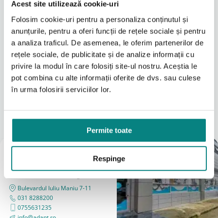
mobilitatii zilnice.
Acest site utilizează cookie-uri
Folosim cookie-uri pentru a personaliza conținutul și
Fiind telescopice, rampele pot fi ajustate rapid in
anunțurile, pentru a oferi funcții de rețele sociale și pentru
functie de inaltimea necesara.
a analiza traficul. De asemenea, le oferim partenerilor de
rețele sociale, de publicitate și de analize informații cu
Usor de transportat si utilizat
privire la modul în care folosiți site-ul nostru. Aceștia le
Constructia din aluminiu face ca aceste rampe acces
Citeşte mai mult
persoane dizabilitati sa fie usoare si rezistente in
pot combina cu alte informații oferite de dvs. sau culese
acelasi timp. Pot fi transportate si depozitate fara
în urma folosirii serviciilor lor.
efort, fiind ideale pentru utilizare frecventa.
Locațiile noastre
Sistemul telescopic permite reglarea lungimii in
functie de situatie.
A vedea tot
Permite toate
Siguranta in utilizare
Suprafata antiderapanta asigura aderenta buna
Magazin
Respinge
pentru scaunul rulant, reducand riscul de alunecare.
București
Constructia robusta permite utilizarea in conditii de
(Vezi Google reviews)
siguranta.
Bulevardul Iuliu Maniu 7-11
Aceste rampe sunt gandite pentru utilizare zilnica,
031 8288200
oferind stabilitate si incredere.
0755631235
info@adapt.ro