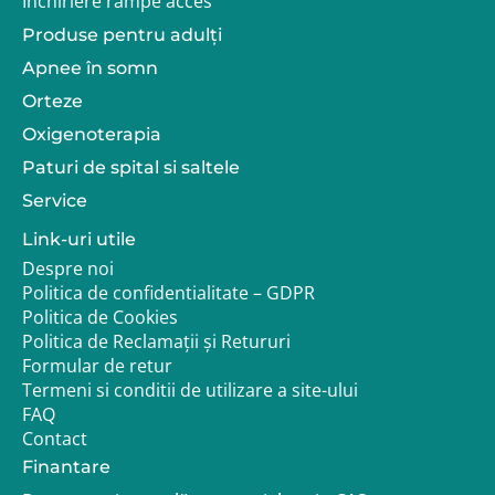
Închiriere rampe acces
Produse pentru adulţi
Garantie si livrare
Apnee în somn
Produsul beneficiaza de certificat de conformitate SN.
Orteze
Termen de livrare:
Oxigenoterapia
Produsul se poate ridica direct din magazin
Paturi de spital si saltele
Service
Un reprezentant Adapt.ro te poate ajuta sa alegi
lungimea potrivita in functie de nevoile tale.
Link-uri utile
Despre noi
Politica de confidentialitate – GDPR
Politica de Cookies
Politica de Reclamații și Retururi
Formular de retur
Termeni si conditii de utilizare a site-ului
FAQ
Contact
Finantare