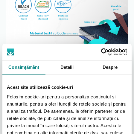
Consimțământ
Detalii
Despre
Acest site utilizează cookie-uri
Fixare sigură cu material activ
Folosim cookie-uri pentru a personaliza conținutul și
anunțurile, pentru a oferi funcții de rețele sociale și pentru
a analiza traficul. De asemenea, le oferim partenerilor de
ActiveDistance III™ este un material activ, în 3
rețele sociale, de publicitate și de analize informații cu
straturi, fabricat dintr-un strat de poliamidă
neelastic cu funcție de auto-agățare, spumă
privire la modul în care folosiți site-ul nostru. Aceștia le
pentru confort și un material moale. Important
pot combina cu alte informații oferite de dvs. sau culese