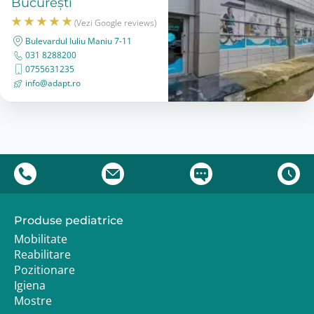
București
(Vezi Google reviews)
Bulevardul Iuliu Maniu 7-11
031 8288200
0755631235
info@adapt.ro
Produse pediatrice
Mobilitate
Reabilitare
Pozitionare
Igiena
Mostre