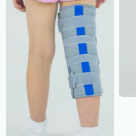
Atenționări importante
Este esențial ca produsul să fie utilizat doar la
recomandarea și în conformitate cu indicațiile
unui medic sau fizioterapeut.
Selectarea unei
mărimi incorecte poate reduce eficiența terapiei,
poate provoca disconfort și o postură greșită a
corpului. Prin urmare, alegerea mărimii corecte,
conform tabelului disponibil pe ambalaj, este
obligatorie pentru a garanta siguranța și eficacitatea.
Orteza este destinată utilizării de către un singur
pacient. Utilizarea la copii, persoane cu tulburări de
memorie sau afecțiuni psihice trebuie realizată
exclusiv sub supravegherea unui tutore. Nu încercați
să reparați sau să modificați structura produsului pe
cont propriu, deoarece acest lucru poate duce la
vătămări permanente.
Înainte de fiecare utilizare, verificați orteza pentru
orice deteriorare vizibilă, cum ar fi cusături slăbite
sau deformări, și încetați utilizarea dacă observați
nereguli. Produsul trebuie aplicat pe pielea curată.
Este necesară o monitorizare constantă a stării pielii,