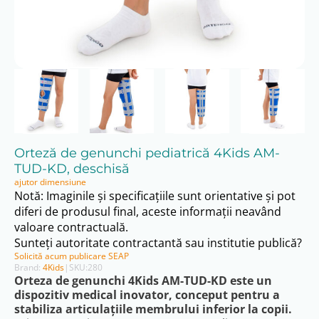
Orteză de genunchi pediatrică 4Kids AM-
TUD-KD, deschisă
ajutor dimensiune
Notă: Imaginile și specificațiile sunt orientative și pot
diferi de produsul final, aceste informații neavând
valoare contractuală.
Sunteți autoritate contractantă sau institutie publică?
Solicită acum publicare SEAP
Brand:
4Kids
|
SKU:
280
Orteza de genunchi 4Kids AM-TUD-KD este un
dispozitiv medical inovator
, conceput pentru a
stabiliza articulațiile membrului inferior la copii
.