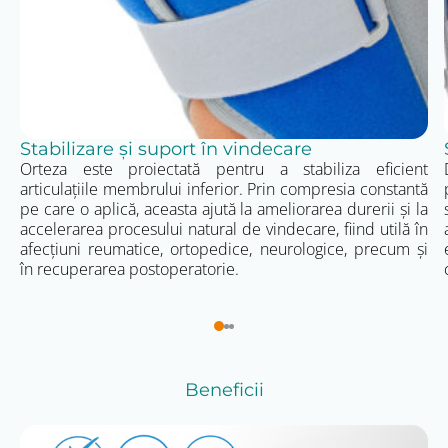
Interdicții:
Nu călcați, nu folosiți clor, nu curățați
chimic și nu uscați în uscătorul de rufe.
Depozitare:
Păstrați orteza într-un spațiu curat și
uscat. Protejați-o de umezeală, temperaturi extreme
și de lumina directă a soarelui.
Stabilizare și suport în vindecare
Orteza este proiectată pentru a stabiliza eficient
articulațiile membrului inferior. Prin compresia constantă
pe care o aplică, aceasta ajută la ameliorarea durerii și la
accelerarea procesului natural de vindecare, fiind utilă în
afecțiuni reumatice, ortopedice, neurologice, precum și
în recuperarea postoperatorie.
Beneficii