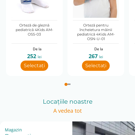
Orteză de gleznă
Orteză pentru
pediatrică 4Kids AM-
încheietura mâinii
OSS-03
pediatrică 4Kids AM-
OSN-U-01
De la
De la
252
267
lei
lei
Selectați
Selectați
Locațiile noastre
A vedea tot
Magazin