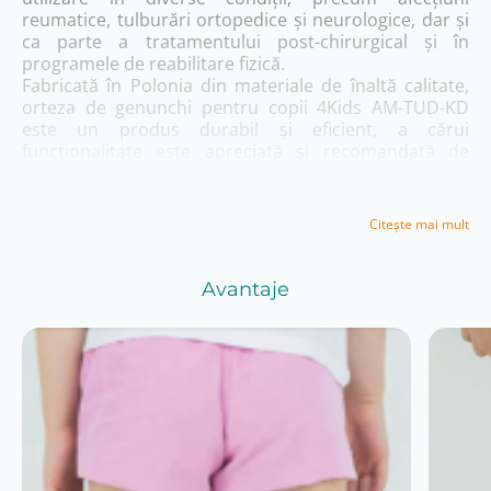
reumatice, tulburări ortopedice și neurologice, dar și
ca parte a tratamentului post-chirurgical și în
programele de reabilitare fizică.
Fabricată în Polonia din materiale de înaltă calitate,
orteza de genunchi pentru copii 4Kids AM-TUD-KD
este un produs durabil și eficient, a cărui
funcționalitate este apreciată și recomandată de
medici și fizioterapeuți.
Scopul utilizării
Citeşte mai mult
Este recomandată aplicarea în următoarele cazuri:
Avantaje
dislocarea articulației genunchiului,
răsucirea şi luxarea articulaţiei genunchiului,
instabilitate laterală a articulației genunchiului,
deteriorarea ligamentelor genunchiului LCL, MCL
şi ACL,
reconstrucţia ligamentelor genunchiului,
alte operaţii (ortopedice).