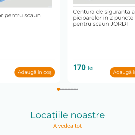
Centura de siguranta a
r pentru scaun
picioarelor in 2 puncte
pentru scaun JORDI
170
lei
Adaugă în coș
Adaugă î
Locațiile noastre
A vedea tot