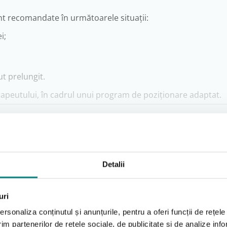
unt recomandate în următoarele situații:
i;
ut prelungit.
rapeutului, în cadrul unui program de poziționare adaptat.
ale;
Detalii
at;
re JORDI;
Întrebări frecvente
ioare.
uri
rsonaliza conținutul și anunțurile, pentru a oferi funcții de rețele
im partenerilor de rețele sociale, de publicitate și de analize info