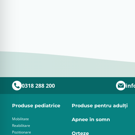
0318 288 200
inf
Produse pediatrice
Produse pentru adulţi
Mobilitate
Apnee în somn
Reabilitare
Pozitionare
Orteze