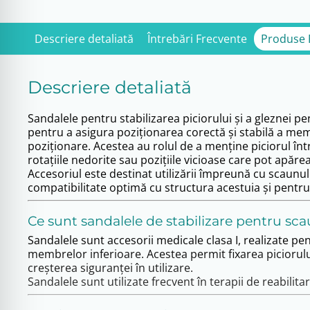
Descriere detaliată
Întrebări Frecvente
Produse
Descriere detaliată
Sandalele pentru stabilizarea piciorului și a gleznei 
pentru a asigura poziționarea corectă și stabilă a memb
poziționare. Acestea au rolul de a menține piciorul înt
rotațiile nedorite sau pozițiile vicioase care pot apărea
Accesoriul este destinat utilizării împreună cu scaunul
compatibilitate optimă cu structura acestuia și pentru
Ce sunt sandalele de stabilizare pentru s
Sandalele sunt accesorii medicale clasa I, realizate pen
membrelor inferioare. Acestea permit fixarea piciorului 
creșterea siguranței în utilizare.
Sandalele sunt utilizate frecvent în terapii de reabilit