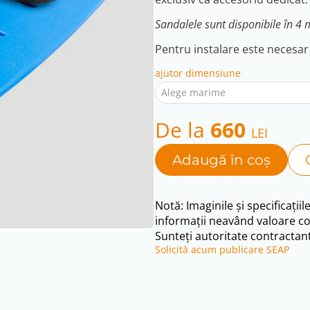
Sandalele sunt disponibile în 4 
Pentru instalare este necesa
ajutor dimensiune
Alege marime
De la
660
LEI
Adaugă în coș
Notă: Imaginile și specificațiil
informații neavând valoare co
Sunteți autoritate contractant
Solicită acum publicare SEAP