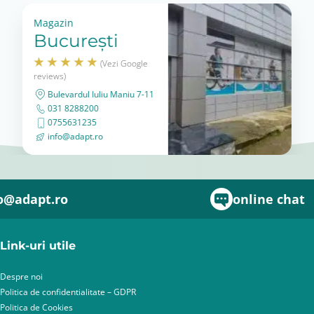
Magazin
București
(Vezi Google
reviews)
Bulevardul Iuliu Maniu 7-11
031 8288200
0755631235
info@adapt.ro
o@adapt.ro
online chat
Link-uri utile
Despre noi
Politica de confidentialitate – GDPR
Politica de Cookies