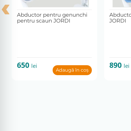
Abductor pentru genunchi
Abducto
pentru scaun JORDI
JORDI
650
890
lei
lei
Adaugă în coș