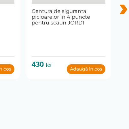
Centura de siguranta
Ce
picioarelor in 4 puncte
pe
pentru scaun JORDI
430
5
lei
n coș
Adaugă în coș