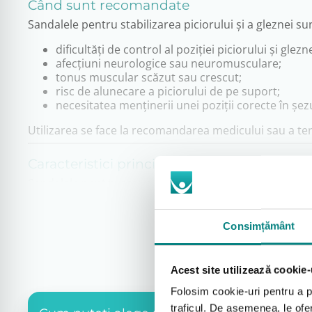
Când sunt recomandate
Sandalele pentru stabilizarea piciorului și a gleznei s
dificultăți de control al poziției piciorului și glezne
afecțiuni neurologice sau neuromusculare;
tonus muscular scăzut sau crescut;
risc de alunecare a piciorului de pe suport;
necesitatea menținerii unei poziții corecte în șez
Utilizarea se face la recomandarea medicului sau a te
Caracteristici principale
Sandalele pentru scaun JORDI oferă:
stabilizare eficientă a piciorului și a gleznei;
sistem de prindere sigur, adaptat utilizării medic
Consimțământ
materiale rezistente, ușor de curățat și dezinfect
compatibilitate exclusivă cu scaunul de poziționa
integrare sigură în sistemul de suport pentru pic
Acest site utilizează cookie-
Folosim cookie-uri pentru a pe
Siguranță și utilizare corectă
traficul. De asemenea, le ofer