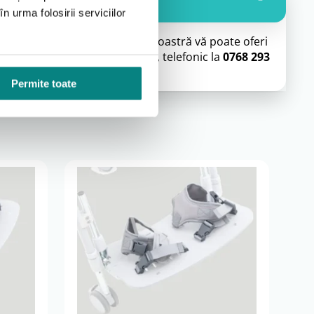
tate în funcție de dimensiunea utilizatorului. Reglajele
n urma folosirii serviciilor
ntare. Nu se folosesc sandalele cu alte tipuri de
 un specialist Adapt. Echipa noastră vă poate oferi
. Ne puteți contacta prin chat, telefonic la
0768 293
Permite toate
mandă utilizarea substanțelor abrazive sau a
iodic.
lor producătorului
, ca accesoriu medical original.
omunicat la confirmarea comenzii, în funcție de
 pe comanda.
ecte.