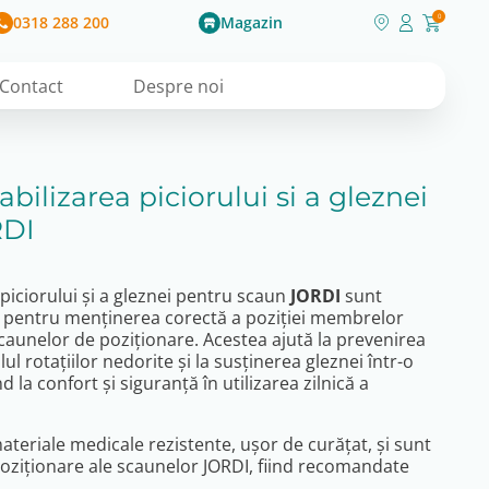
0318 288 200
Magazin
0
Contact
Despre noi
bilizarea piciorului si a gleznei
RDI
piciorului și a gleznei pentru scaun
JORDI
sunt
 pentru menținerea corectă a poziției membrelor
 scaunelor de poziționare. Acestea ajută la prevenirea
lul rotațiilor nedorite și la susținerea gleznei într-o
d la confort și siguranță în utilizarea zilnică a
ateriale medicale rezistente, ușor de curățat, și sunt
oziționare ale scaunelor JORDI, fiind recomandate