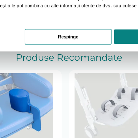
 nevoile dumneavoastră?
ele trebuie fixate corect pe suportul pentru picioare și ajus
ceștia le pot combina cu alte informații oferite de dvs. sau culese î
ebuie lăsat nesupravegheat dacă există risc de mișcări involu
 dumneavoastră specifice, vă recomandăm să luați legătura cu
odusele disponibile, în funcție de necesități și recomandări
Respinge
periodică cu o lavetă moale și detergent delicat. Nu se reco
ainte de reutilizare, iar sistemele de prindere verificate per
Produse Recomandate
pentru scaun JORDI beneficiază de
garanție conform condiții
r pentru transport în siguranță. Termenul de livrare este c
produsele aflate in stoc, sau 4-6 saptamani pentru produsele
specializata pentru alegerea dimensiunii si configurarii cor