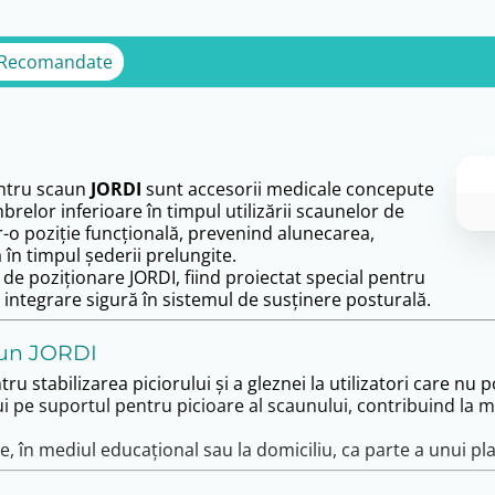
 Recomandate
pentru scaun
JORDI
sunt accesorii medicale concepute
relor inferioare în timpul utilizării scaunelor de
r-o poziție funcțională, prevenind alunecarea,
 în timpul șederii prelungite.
 de poziționare JORDI, fiind proiectat special pentru
 integrare sigură în sistemul de susținere posturală.
caun JORDI
tru stabilizarea piciorului și a gleznei la utilizatori care n
pe suportul pentru picioare al scaunului, contribuind la menț
are, în mediul educațional sau la domiciliu, ca parte a unui 