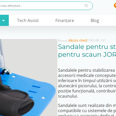
Tech Assist
Finanţare
Blog
Akces-med
|
SKU:
JRI_161
Brand:
Sandale pentru sta
pentru scaun JO
Sandalele pentru stabilizarea 
accesorii medicale concepute
inferioare în timpul utilizării
alunecării piciorului, la contro
poziție funcțională, contribuin
scaunului.
Sandalele sunt realizate din m
compatibile cu sistemele de p
exclusiv ca accesoriu dedicat.