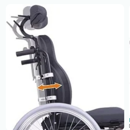
multe poziții, până la un unghi maxim de 30°
,
facilitând schimbarea poziției utilizatorului în timpul
utilizării. Această funcționalitate este destinată
creșterii confortului și adaptării poziției de ședere, în
special în cazul utilizării prelungite.
Reglajul spătarului se realizează doar în condiții de
siguranță, cu frânele activate și conform
instrucțiunilor producătorului.
Detali tehnice produs
Producător:
Vermeiren
Model: V300 30°
Tip produs: scaun rulant manual, ușor, cu spătar
rabatabil
Greutate maximă utilizator: 130 kg
Greutate produs: aproximativ 18,3 kg
Cadru: aluminiu
Utilizare: interior și exterior
Lățime șezut: 390 / 420 / 440 / 460 / 480 / 500
mm
Adâncime șezut: 440 – 520 mm
Înălțime șezut: 440 – 530 mm