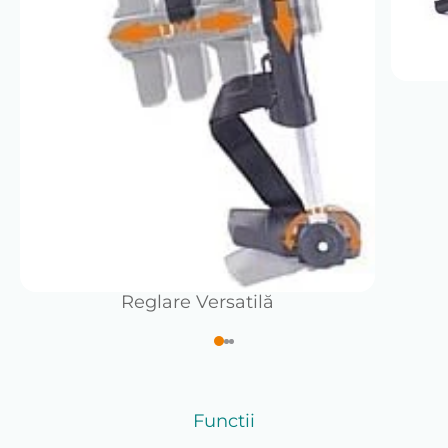
exterior, pe suprafețe adecvate.
Utilizare prevăzută și limite de utilizare
Scaunul rulant manual Vermeiren V300 30° este
destinat persoanelor care se pot autopropulsa sau
pot fi împinse de un însoțitor. Este conceput pentru
persoane vârstnice sau persoane cu dificultăți de
mers ori lipsă de mobilitate, în conformitate cu
indicațiile generale ale producătorului.
Produsul
nu este destinat transportului de bunuri
,
nu este un dispozitiv de tratament și nu înlocuiește
evaluarea sau recomandarea unui medic sau
terapeut. În cazul utilizatorilor cu afecțiuni medicale
sau neurologice, se recomandă consultarea
prealabilă a unui specialist.
Reglare Versatilă
Greutatea maximă admisă a utilizatorului este de
130
kg
. Utilizarea se face exclusiv conform instrucțiunilor
producătorului.
Spătar rabatabil – funcționalitate specifică
modelului V300 30°
Functii
Modelul V300 30° permite reglarea spătarului în
mai