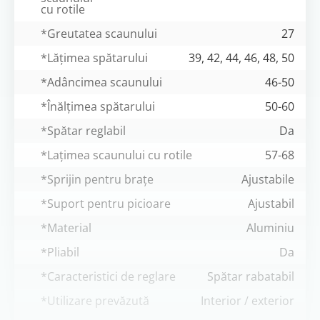
cu rotile
*Greutatea scaunului
27
*Lățimea spătarului
39, 42, 44, 46, 48, 50
*Adâncimea scaunului
46-50
*Înălțimea spătarului
50-60
*Spătar reglabil
Da
*Lațimea scaunului cu rotile
57-68
*Sprijin pentru brațe
Ajustabile
*Suport pentru picioare
Ajustabil
*Material
Aluminiu
*Pliabil
Da
*Caracteristici de reglare
Spătar rabatabil
*Utilizare prevăzută
Interior / exterior