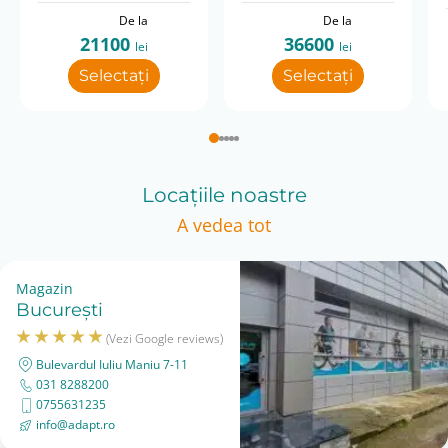
De la
De la
21100
36600
lei
lei
Selectați
Selectați
Locațiile noastre
A vedea tot
Magazin
București
(Vezi Google reviews)
Bulevardul Iuliu Maniu 7-11
031 8288200
0755631235
info@adapt.ro