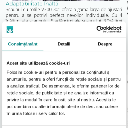
Adaptabilitate Înaltă
Înălțime spătar: 420 mm
Scaunul cu rotile V300 30° oferă o gamă largă de ajustări
Unghi spătar: reglabil, până la 30°
pentru a se potrivi perfect nevoilor individuale. Cu 4
Roți spate: 22” sau 24”
înălțimi ale scaunului, 5 adâncimi ale scaunului, 3 înălțimi
Pliabil: da
ale suporturilor pentru brațe, și 5 înclinări ale scaunului
Valorile pot varia în funcție de configurație și
de la 0° – 10°, acest scaun oferă o versatilitate
accesorii.
excepțională pentru utilizator.
Consimțământ
Detalii
Despre
Instrucțiuni de utilizare
Scaunul rulant trebuie utilizat doar de persoane
instruite sau sub supraveghere. Reglajele de șezut,
Acest site utilizează cookie-uri
Accesorii Suplimentare
spătar, cotiere și suporturi pentru picioare se
Folosim cookie-uri pentru a personaliza conținutul și
efectuează înainte de utilizare, de către un adult sau
personal specializat.
anunțurile, pentru a oferi funcții de rețele sociale și pentru
Înainte de fiecare utilizare se recomandă verificarea
a analiza traficul. De asemenea, le oferim partenerilor de
funcționării frânelor, stării roților și a mecanismului
rețele sociale, de publicitate și de analize informații cu
de rabatare a spătarului. Instrucțiunile complete de
privire la modul în care folosiți site-ul nostru. Aceștia le
utilizare, întreținere și siguranță sunt furnizate de
pot combina cu alte informații oferite de dvs. sau culese
producător și pot fi puse la dispoziția clientului la
cerere.
în urma folosirii serviciilor lor.
Condiții de livrare
Suporturi laterale L04