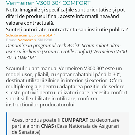
Vermeiren V300 30° COMFORT
Notă: Imaginile și specificațiile sunt orientative și pot
diferi de produsul final, aceste informații neavând
valoare contractuală.
Sunteți autoritate contractantă sau institutie publică?
Solicită acum publicare SEAP
Brand:
Vermeiren
|
SKU:
298
Denumire in programul Tech Assist: Scaun rulant ultra-
ușor cu înclinare (Scaun cu rotile confort) Vermeiren V300
30° COMFORT
Scaunul rulant manual Vermeiren V300 30° este un
model ușor, pliabil, cu spătar rabatabil până la 30°,
destinat utilizării zilnice în interior și exterior. Oferă
multiple reglaje pentru adaptarea poziției de ședere
și este potrivit pentru utilizatori care necesită confort
sporit și flexibilitate în utilizare, conform
instrucțiunilor producătorului.
Acest produs poate fi
CUMPARAT
cu decontare
partiala prin
CNAS
(Casa Nationala de Asigurari
de Sanatate)