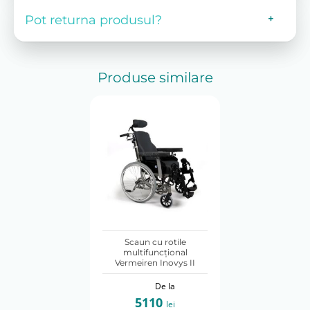
Pot returna produsul?
Produse similare
Scaun cu rotile
multifuncţional
Vermeiren Inovys II
De la
5110
lei