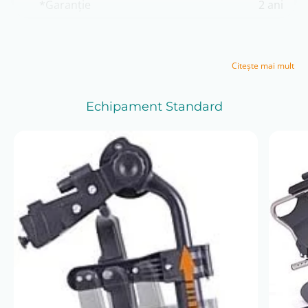
*Garanție
2 ani
Descriere detaliată
Citeşte mai mult
Scaunul rulant manual Vermeiren V300 30° este un
model
ușor și multifuncțional
, destinat utilizării
temporare sau permanente de către persoane cu
Echipament Standard
dificultăți de mers sau mobilitate redusă.
Particularitatea acestui model constă în
spătarul
rabatabil până la 30°
, care permite modificarea
poziției utilizatorului pe parcursul zilei, în funcție de
confort și necesități.
Construcția este realizată pe un
cadru din aluminiu
,
care asigură un echilibru optim între greutate redusă
și stabilitate. Scaunul este prevăzut cu multiple
posibilități de reglaj, inclusiv lățime și adâncime șezut,
înălțime șezut, suporturi pentru picioare detașabile și
cotiere reglabile.
Produsul este destinat
transportului unei singure
persoane
, în limitele de utilizare specificate de
producător, și poate fi utilizat atât în interior, cât și în