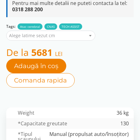
Pentru mai multe detalii ne puteti contacta la tel:
0318 288 200
Tags:
Atac cerebral
CNAS
TECH ASSIST
Alege latime sezut cm
De la
5681
LEI
Adaugă în coș
Comanda rapida
Weight
36 kg
*Capacitate greutate
130
*Tipul
Manual (propulsat auto/însoțitor)
scaunului