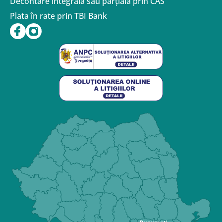
Decontare integrală sau parțiala prin CAS
Plata în rate prin TBI Bank