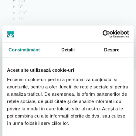
2.5°
5°
7.5°
10°
Aceasta ajustare progresiva permite gasirea unei
pozitii optime pentru copil, contribuind la mentinerea
unei posturi corecte si la cresterea confortului pe
Citeşte mai mult
durata transportului.
Consimțământ
Detalii
Despre
Confort sporit pentru copil in timpul
Alte Accesorii Hercules Small
deplasarii
Acest site utilizează cookie-uri
Copiii cu dizabilitati pot necesita o pozitionare
Folosim cookie-uri pentru a personaliza conținutul și
speciala pentru a mentine o postura stabila si
confortabila. Reglarea inclinarii scaunului ajuta la
anunțurile, pentru a oferi funcții de rețele sociale și pentru
reducerea presiunii asupra spatelui si bazinului si
a analiza traficul. De asemenea, le oferim partenerilor de
permite adaptarea pozitiei in functie de nevoile
rețele sociale, de publicitate și de analize informații cu
copilului.
privire la modul în care folosiți site-ul nostru. Aceștia le
Prin utilizarea sistemului de inclinare, scaunul
pot combina cu alte informații oferite de dvs. sau culese
Hercules Small poate oferi o sustinere mai buna a
corpului, mai ales in timpul calatoriilor mai lungi.
în urma folosirii serviciilor lor.
Adaptor Isofix pentru
Bară stabilizatoare
scaun auto Hercules
pentru scaun auto
Importanta reglajului in scaunele auto
Small
Hercules Small