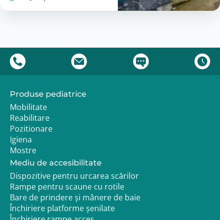
livrare poate varia în funcție de disponibilitatea
produsului la furnizor. Pentru configurările speciale
sau pentru comenzi care includ mai multe accesorii
compatibile, este recomandată verificarea
compatibilității înainte de plasarea comenzii.
La Adapt.ro beneficiezi de suport pentru alegerea
accesoriilor compatibile cu scaunul auto Hercules
Small, astfel încât sistemul final să fie configurat
corect pentru transportul copilului.
Produse pediatrice
Mobilitate
Reabilitare
Pozitionare
Igiena
Mostre
Mediu de accesibilitate
Dispozitive pentru urcarea scărilor
Rampe pentru scaune cu rotile
Bare de prindere și mânere de baie
Închiriere platforme șenilate
Închiriere rampe acces