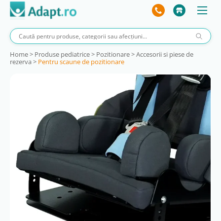
Home
>
Produse pediatrice
>
Pozitionare
>
Accesorii si piese de
rezerva
>
Pentru scaune de pozitionare