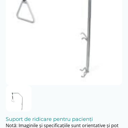
Suport de ridicare pentru pacienți
Notă: Imaginile și specificațiile sunt orientative și pot