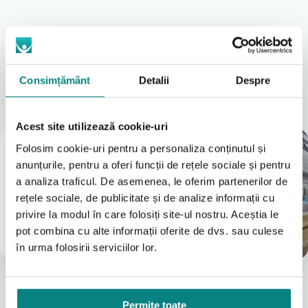
Descriere detaliată
Consimțământ
Detalii
Despre
Locațiile noastre
A vedea tot
Acest site utilizează cookie-uri
Magazin
Folosim cookie-uri pentru a personaliza conținutul și
București
anunțurile, pentru a oferi funcții de rețele sociale și pentru
a analiza traficul. De asemenea, le oferim partenerilor de
(Vezi Google reviews)
rețele sociale, de publicitate și de analize informații cu
Bulevardul Iuliu Maniu 7-11
031 8288200
privire la modul în care folosiți site-ul nostru. Aceștia le
0755631235
pot combina cu alte informații oferite de dvs. sau culese
info@adapt.ro
în urma folosirii serviciilor lor.
Permite toate