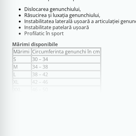
Dislocarea genunchiului,
Răsucirea şi luxaţia genunchiului,
Instabilitatea laterală uşoară a articulației genun
Instabilitate patelară uşoară
Profilatic în sport
Mărimi disponibile
Mărimi
Circumferinta genunchi în cm
S
30 – 34
M
34 – 38
L
38 – 42
XL
42 – 46
XXL
46 – 50