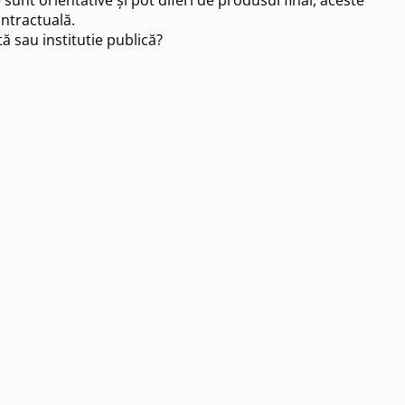
e sunt orientative și pot diferi de produsul final, aceste
ntractuală.
ă sau institutie publică?