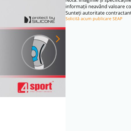
Notă: Imaginile și specificațiil
informații neavând valoare co
Sunteți autoritate contractant
Solicită acum publicare SEAP