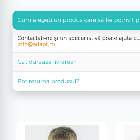
Cum alegeți un produs care să fie potrivit
Contactați-ne și un specialist vă poate ajuta 
info@adapt.ro
Cât durează livrarea?
Pot returna produsul?