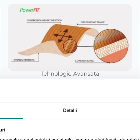
Tehnologie Avansată
Detalii
uri
rsonaliza conținutul și anunțurile, pentru a oferi funcții de rețele