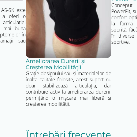
Conceput 
 AS-SK este
PowerFit, s
 a oferi o
confort opt
iculației
la forma g
 o mai bună
sporită, făc
mptomelor în
în diverse c
lamații sau
sportive.
Ameliorarea Durerii și
Creșterea Mobilității
Grație designului său și materialelor de
înaltă calitate folosite, acest suport nu
doar stabilizează articulația, dar
contribuie activ la ameliorarea durerii,
permițând o mișcare mai liberă și
creșterea mobilității.
Întrebări frecvente