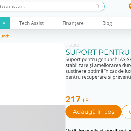
Tech Assist
Finanţare
Blog
nunchi
SKU:
263
SUPORT PENTRU
Suport pentru genunchi AS-S
stabilizare și ameliorarea dur
susținere optimă în caz de luxa
pentru recuperare și prevenție
217
LEI
Adaugă în coș