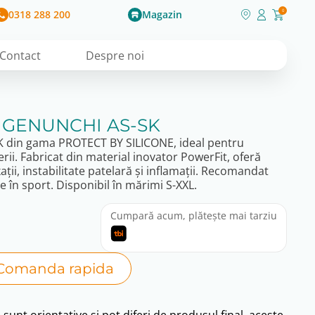
0318 288 200
Magazin
0
Contact
Despre noi
 GENUNCHI AS-SK
K din gama PROTECT BY SILICONE, ideal pentru
erii. Fabricat din material inovator PowerFit, oferă
ții, instabilitate patelară și inflamații. Recomandat
 în sport. Disponibil în mărimi S-XXL.
Cumpară acum, plătește mai tarziu
Comanda rapida