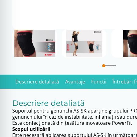
Descriere detaliată
Avantaje
Functii
Întrebări 
Descriere detaliată
Suportul pentru genunchi AS-SK aparţine grupului PROT
genunchiului în caz de instabilitate, inflamaţii sau dur
Este confecţionată din ţesătura inovatoare PowerFit
Scopul utilizării
Este necesară aplicarea suportului AS-SK în următoare