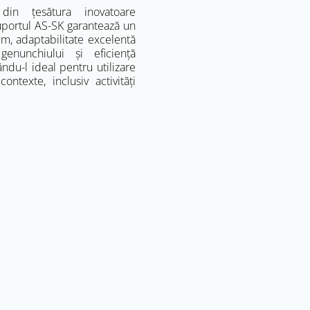
din țesătura inovatoare
uportul AS-SK garantează un
im, adaptabilitate excelentă
enunchiului și eficiență
ându-l ideal pentru utilizare
ontexte, inclusiv activități