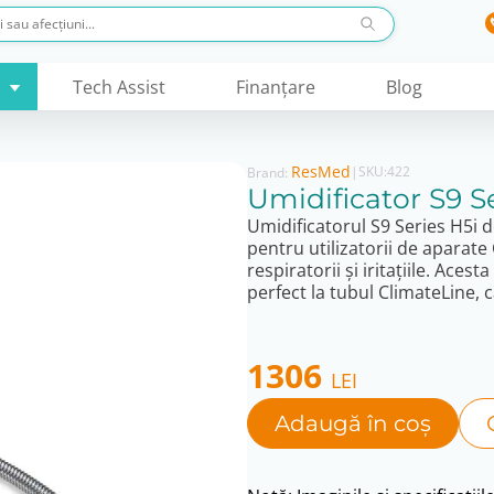
Tech Assist
Finanţare
Blog
ResMed
|
SKU:
422
Brand:
Umidificator S9 S
Umidificatorul S9 Series H5i 
pentru utilizatorii de aparat
respiratorii și iritațiile. Ace
perfect la tubul ClimateLine, 
1306
LEI
Adaugă în coș