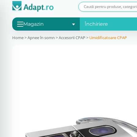
Magazin
Închiriere
Home
>
Apnee în somn
>
Accesorii CPAP
>
Umidificatoare CPAP