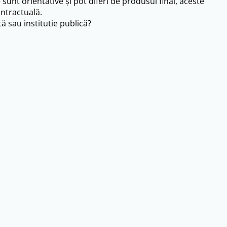
e sunt orientative și pot diferi de produsul final, aceste
ntractuală.
ă sau institutie publică?