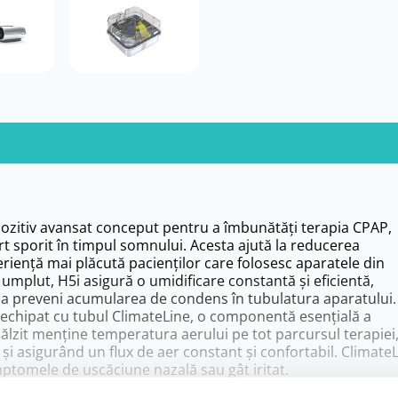
pozitiv avansat conceput pentru a îmbunătăți terapia CPAP,
t sporit în timpul somnului. Acesta ajută la reducerea
experiență mai plăcută pacienților care folosesc aparatele din
umplut, H5i asigură o umidificare constantă și eficientă,
 a preveni acumularea de condens în tubulatura aparatului.
 echipat cu tubul ClimateLine, o componentă esențială a
ălzit menține temperatura aerului pe tot parcursul terapiei
 și asigurând un flux de aer constant și confortabil. Climat
mptomele de uscăciune nazală sau gât iritat.