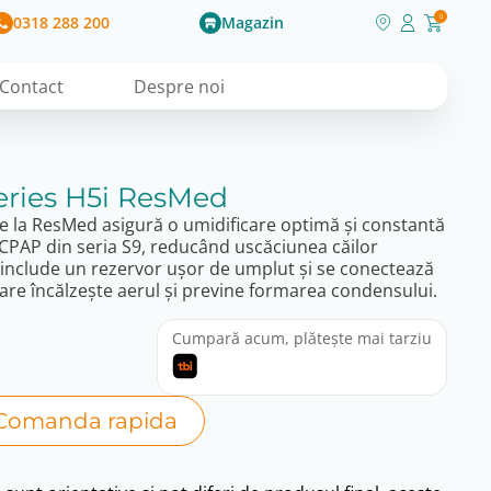
0318 288 200
Magazin
0
Contact
Despre noi
eries H5i ResMed
de la ResMed asigură o umidificare optimă și constantă
e CPAP din seria S9, reducând uscăciunea căilor
sta include un rezervor ușor de umplut și se conectează
care încălzește aerul și previne formarea condensului.
Cumpară acum, plătește mai tarziu
Comanda rapida