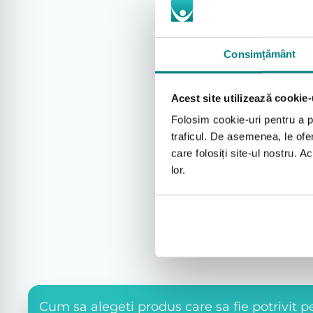
Consimțământ
Acest site utilizează cookie-
Algoritm inteligent
Folosim cookie-uri pentru a pe
Climate Control utilizează
traficul. De asemenea, le ofer
avansat care coordonează 
care folosiți site-ul nostru. A
H5i și a tubului ClimateLine
lor.
Cum sa alegeti produs care sa fie potrivit