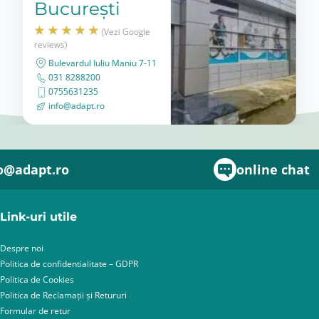
București
(Vezi Google
reviews)
Bulevardul Iuliu Maniu 7-11
031 8288200
0755631235
info@adapt.ro
o@adapt.ro
online chat
Link-uri utile
Despre noi
Politica de confidentialitate – GDPR
Politica de Cookies
Politica de Reclamații și Retururi
Formular de retur