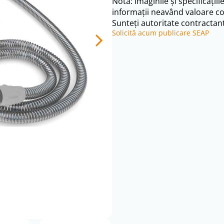
Notă: Imaginile și specificațiil
informații neavând valoare co
Sunteți autoritate contractant
Solicită acum publicare SEAP