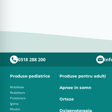
0318 288 200
inf
Produse pediatrice
Produse pentru adulţi
Mobilitate
Apnee în somn
Reabilitare
Pozitionare
Orteze
Igiena
Mostre
Oxigenoterapia