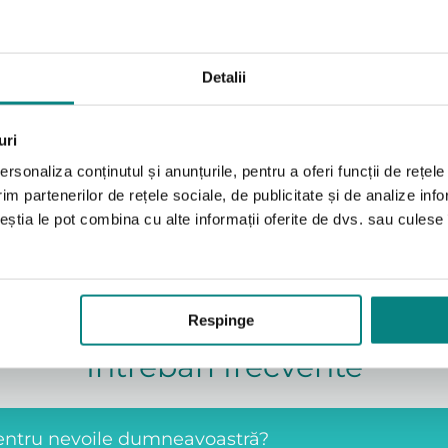
Detalii
Functii
uri
Temperatură constantă
Niveluri 
rsonaliza conținutul și anunțurile, pentru a oferi funcții de rețele
 un algoritm
Sistemul asigură o temperatură
Pe lângă re
im partenerilor de rețele sociale, de publicitate și de analize info
funcționarea
constantă pe durata terapiei, crescând
Control m
ceștia le pot combina cu alte informații oferite de dvs. sau culese î
.
astfel confortul pacientului.
umiditate 
oferind ast
terapie.
Respinge
Întrebări frecvente
 pentru nevoile dumneavoastră?