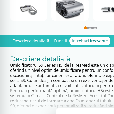
Descriere detaliată
Functii
Intrebari frecvente
Descriere detaliată
Umidificatorul S9 Series H5i de la ResMed este un dis
oferind un nivel optim de umidificare pentru un confor
uscăciunii și iritațiilor căilor respiratorii, oferind o 
seria S9. Cu un design compact și un rezervor ușor de 
adaptându-se automat la nevoile utilizatorului pentru
Pentru o performanță optimă, umidificatorul H5i este
sistemului Climate Control de la ResMed. Acest tub înc
reducând riscul de formare a apei în interiorul tubului
S9, oferind o experiență personalizată și reducând si