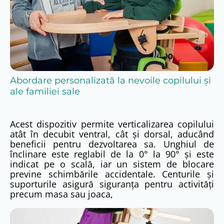
copiilor cu:
paralizie cerebrală infantilă (diverse forme);
leziuni ale creierului sau măduvei spinării;
boli neuromusculare (distrofii musculare,
miastenie);
tulburări genetice asociate cu slăbiciune
musculară;
Abordare personalizată la nevoile copilului și
tulburări de echilibru și coordonare;
ale familiei sale
afecțiuni ortopedice ce necesită verticalizare
asistată;
perioade post-operatorii, conform indicației
Acest dispozitiv permite verticalizarea copilului
medicale.
atât în decubit ventral, cât și dorsal, aducând
beneficii pentru dezvoltarea sa. Unghiul de
Utilizarea dispozitivului trebuie realizată exclusiv la
înclinare este reglabil de la 0° la 90° și este
recomandarea și sub supravegherea unui specialist.
indicat pe o scală, iar un sistem de blocare
previne schimbările accidentale. Centurile și
Caracteristici principale
suporturile asigură siguranța pentru activități
precum masa sau joaca,
cadru static pentru poziționare verticală sigură;
suporturi reglabile pentru picioare, genunchi,
pelvis și torace;