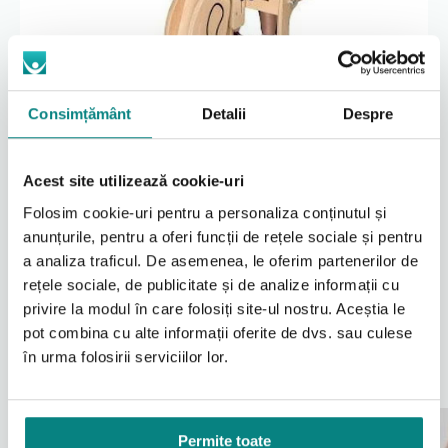
Sisteme de siguranță fiabile
Consimțământ
Detalii
Despre
Siguranța copilului este prioritară, dispozitivul
fiind echipat cu centuri de stabilizare pentru
Acest site utilizează cookie-uri
piept și pelvis , suporturi laterale, stabilizatoare
pentru picioare și frâne la roți. Fiecare element
Folosim cookie-uri pentru a personaliza conținutul și
ajustabil se blochează ferm, oferind părinților și
anunțurile, pentru a oferi funcții de rețele sociale și pentru
terapeuților încrederea că pacientul este
a analiza traficul. De asemenea, le oferim partenerilor de
securizat corespunzător pe toată durata
utilizării.
rețele sociale, de publicitate și de analize informații cu
privire la modul în care folosiți site-ul nostru. Aceștia le
pot combina cu alte informații oferite de dvs. sau culese
în urma folosirii serviciilor lor.
Inclus în standard
Permite toate