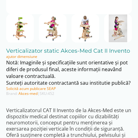
Verticalizator static Akces-Med Cat II Invento
ajutor dimensiune
Notă: Imaginile și specificațiile sunt orientative și pot
diferi de produsul final, aceste informații neavând
valoare contractuală.
Sunteți autoritate contractantă sau institutie publică?
Solicită acum publicare SEAP
Brand:
Akces-med
|
SKU:
452
Verticalizatorul CAT II Invento de la Akces-Med este un
dispozitiv medical destinat copiilor cu dizabilități
neuromotorii, conceput pentru menținerea și
exersarea poziției verticale în condiții de siguranță.
Oferă susținere completă a trunchiului, pelvisului și