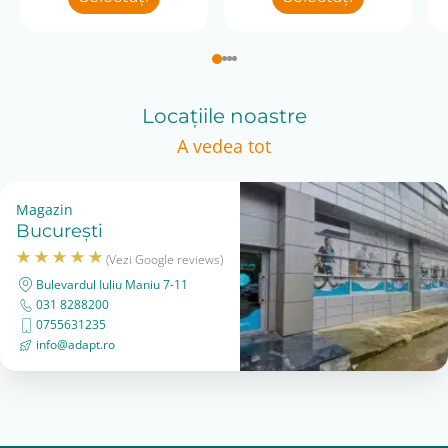
Locațiile noastre
A vedea tot
Magazin
București
(Vezi Google reviews)
Bulevardul Iuliu Maniu 7-11
031 8288200
0755631235
info@adapt.ro