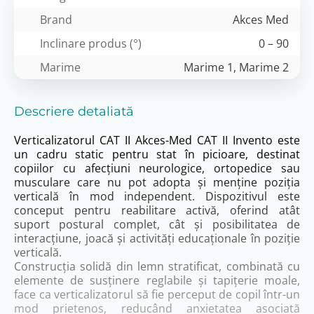
Brand
Akces Med
Inclinare produs (°)
0 – 90
Marime
Marime 1, Marime 2
Descriere detaliată
Verticalizatorul CAT II Akces-Med CAT II Invento este
un cadru static pentru stat în picioare, destinat
copiilor cu afecțiuni neurologice, ortopedice sau
musculare care nu pot adopta și menține poziția
verticală în mod independent. Dispozitivul este
conceput pentru reabilitare activă, oferind atât
suport postural complet, cât și posibilitatea de
interacțiune, joacă și activități educaționale în poziție
verticală.
Construcția solidă din lemn stratificat, combinată cu
elemente de susținere reglabile și tapițerie moale,
face ca verticalizatorul să fie perceput de copil într-un
mod prietenos, reducând anxietatea asociată