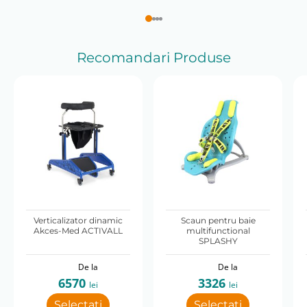
Recomandari Produse
Verticalizator dinamic
Scaun pentru baie
Akces-Med ACTIVALL
multifunctional
SPLASHY
De la
De la
6570
3326
lei
lei
Selectați
Selectați