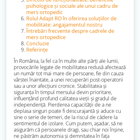
psihologice și sociale ale unui cadru de
mers ortopedic
Rolul Adapt RO în oferirea soluțiilor de
mobilitate: angajamentul nostru
Întrebări frecvente despre cadrele de
mers ortopedice
Concluzie
Referințe
În România, la fel ca în multe alte părți ale lumii,
provocările legate de mobilitatea redusă afectează
un număr tot mai mare de persoane, fie din cauza
vârstei înaintate, a unei recuperări post-operatorii
sau a unor afecțiuni cronice. Stabilitatea și
siguranța în timpul mersului devin prioritare,
influențând profund calitatea vieții și gradul de
independență. Pierderea capacității de a ne
deplasa singuri poate fi descurajantă și aduce cu
sine o serie de temeri, de la riscul de cădere la
sentimentul de izolare. Cum putem, așadar, să ne
asigurăm că persoanele dragi, sau chiar noi înșine,
ne păstrăm autonomia și demnitatea în fața