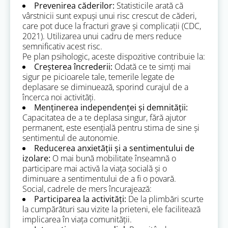
Prevenirea căderilor:
Statisticile arată că
vârstnicii sunt expuși unui risc crescut de căderi,
care pot duce la fracturi grave și complicații (CDC,
2021). Utilizarea unui cadru de mers reduce
semnificativ acest risc.
Pe plan psihologic, aceste dispozitive contribuie la:
Creșterea încrederii:
Odată ce te simți mai
sigur pe picioarele tale, temerile legate de
deplasare se diminuează, sporind curajul de a
încerca noi activități.
Menținerea independenței și demnității:
Capacitatea de a te deplasa singur, fără ajutor
permanent, este esențială pentru stima de sine și
sentimentul de autonomie.
Reducerea anxietății și a sentimentului de
izolare:
O mai bună mobilitate înseamnă o
participare mai activă la viața socială și o
diminuare a sentimentului de a fi o povară.
Social, cadrele de mers încurajează:
Participarea la activități:
De la plimbări scurte
la cumpărături sau vizite la prieteni, ele facilitează
implicarea în viața comunității.