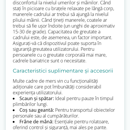
disconfortul la nivelul umerilor și mâinilor. Când
stați în picioare cu brațele relaxate pe lângă corp,
manerele cadrului ar trebui să ajungă la nivelul
pliului mâinii. Când țineți manerele, coatele ar
trebui să fie ușor îndoite (un unghi de aproximativ
15-30 de grade). Capacitatea de greutate a
cadrului este, de asemenea, un factor important.
Asigurați-vă că dispozitivul poate suporta în
siguranță greutatea utilizatorului. Pentru
persoanele cu o greutate corporală mai mare,
cadrele bariatrice sunt o necesitate.
Caracteristici suplimentare și accesorii
Multe cadre de mers vin cu funcționalități
adiționale care pot îmbunătăți considerabil
experiența utilizatorului.
Scaun și spătar:
Ideal pentru pauze în timpul
plimbărilor lungi.
Coș sau geantă:
Pentru transportul obiectelor
personale sau al cumpărăturilor.
Frâne de mână:
Esențiale pentru rolatoare,
oferind control și siguranță, mai ales pe pante.