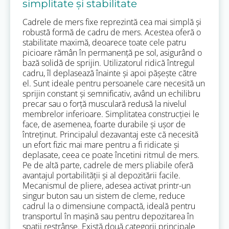
simplitate și stabilitate
Cadrele de mers fixe reprezintă cea mai simplă și
robustă formă de cadru de mers. Acestea oferă o
stabilitate maximă, deoarece toate cele patru
picioare rămân în permanență pe sol, asigurând o
bază solidă de sprijin. Utilizatorul ridică întregul
cadru, îl deplasează înainte și apoi pășește către
el. Sunt ideale pentru persoanele care necesită un
sprijin constant și semnificativ, având un echilibru
precar sau o forță musculară redusă la nivelul
membrelor inferioare. Simplitatea construcției le
face, de asemenea, foarte durabile și ușor de
întreținut. Principalul dezavantaj este că necesită
un efort fizic mai mare pentru a fi ridicate și
deplasate, ceea ce poate încetini ritmul de mers.
Pe de altă parte, cadrele de mers pliabile oferă
avantajul portabilității și al depozitării facile.
Mecanismul de pliere, adesea activat printr-un
singur buton sau un sistem de cleme, reduce
cadrul la o dimensiune compactă, ideală pentru
transportul în mașină sau pentru depozitarea în
spații restrânse. Există două categorii principale