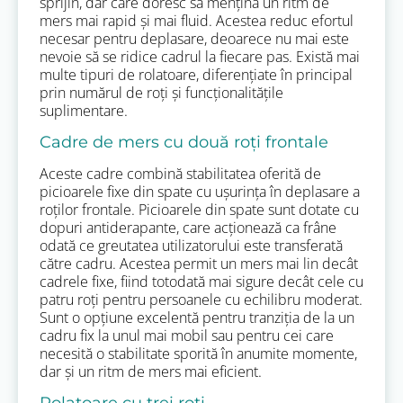
sprijin, dar care doresc să mențină un ritm de
mers mai rapid și mai fluid. Acestea reduc efortul
necesar pentru deplasare, deoarece nu mai este
nevoie să se ridice cadrul la fiecare pas. Există mai
multe tipuri de rolatoare, diferențiate în principal
prin numărul de roți și funcționalitățile
suplimentare.
Cadre de mers cu două roți frontale
Aceste cadre combină stabilitatea oferită de
picioarele fixe din spate cu ușurința în deplasare a
roților frontale. Picioarele din spate sunt dotate cu
dopuri antiderapante, care acționează ca frâne
odată ce greutatea utilizatorului este transferată
către cadru. Acestea permit un mers mai lin decât
cadrele fixe, fiind totodată mai sigure decât cele cu
patru roți pentru persoanele cu echilibru moderat.
Sunt o opțiune excelentă pentru tranziția de la un
cadru fix la unul mai mobil sau pentru cei care
necesită o stabilitate sporită în anumite momente,
dar și un ritm de mers mai eficient.