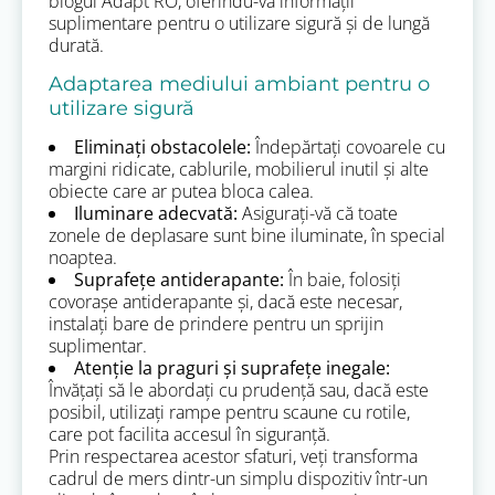
blogul Adapt RO, oferindu-vă informații
suplimentare pentru o utilizare sigură și de lungă
durată.
Adaptarea mediului ambiant pentru o
utilizare sigură
Eliminați obstacolele:
Îndepărtați covoarele cu
margini ridicate, cablurile, mobilierul inutil și alte
obiecte care ar putea bloca calea.
Iluminare adecvată:
Asigurați-vă că toate
zonele de deplasare sunt bine iluminate, în special
noaptea.
Suprafețe antiderapante:
În baie, folosiți
covorașe antiderapante și, dacă este necesar,
instalați bare de prindere pentru un sprijin
suplimentar.
Atenție la praguri și suprafețe inegale:
Învățați să le abordați cu prudență sau, dacă este
posibil, utilizați rampe pentru scaune cu rotile,
care pot facilita accesul în siguranță.
Prin respectarea acestor sfaturi, veți transforma
cadrul de mers dintr-un simplu dispozitiv într-un