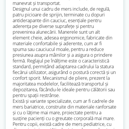
manevrat și transportat.
Designul unui cadru de mers include, de regulă,
patru picioare de sprijin, terminate cu dopuri
antiderapante din cauciuc, esențiale pentru
aderența pe diverse suprafețe și pentru
prevenirea alunecării. Manerele sunt un alt
element cheie, adesea ergonomice, fabricate din
materiale confortabile și aderente, cum ar fi
spuma sau cauciucul moale, pentru a reduce
presiunea asupra mâinilor și a asigura o prindere
fermă. Reglajul pe înălțime este o caracteristică
standard, permițând adaptarea cadrului la statura
fiecărui utilizator, asigurând o postură corectă și un
confort sporit. Mecanismul de pliere, prezent la
majoritatea modelelor, facilitează transportul și
depozitarea, făcându-le ideale pentru călătorii sau
pentru spații restrânse.
Există și variante specializate, cum ar fi cadrele de
mers bariatrice, construite din materiale ranforsate
și cu o lățime mai mare, proiectate pentru a
susține pacienți cu o greutate corporală mai mare.
Pentru copii, există cadre de mers pediatrice, cu