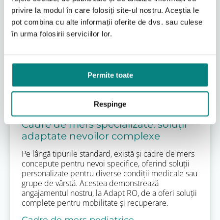
pentru a transporta obiecte. Multe rolatoare cu
privire la modul în care folosiți site-ul nostru. Aceștia le
patru roți sunt echipate cu scaune integrate, coșuri
pot combina cu alte informații oferite de dvs. sau culese
sau genți pentru cumpărături, spătare și, cel mai
în urma folosirii serviciilor lor.
important, frâne de mână cu funcție de blocare,
care le transformă într-un scaun sigur oriunde este
nevoie. Acest tip de rolator este deosebit de util
pentru plimbări în aer liber și pe distanțe mai
Permite toate
lungi. Spre exemplu, un
cadru de mers rolator
Vermeiren 286b
poate oferi o soluție excelentă
pentru persoanele care caută o combinație de
Respinge
stabilitate și funcționalitate.
Cadre de mers specializate: soluții
adaptate nevoilor complexe
Pe lângă tipurile standard, există și cadre de mers
concepute pentru nevoi specifice, oferind soluții
personalizate pentru diverse condiții medicale sau
grupe de vârstă. Acestea demonstrează
angajamentul nostru, la Adapt RO, de a oferi soluții
complete pentru mobilitate și recuperare.