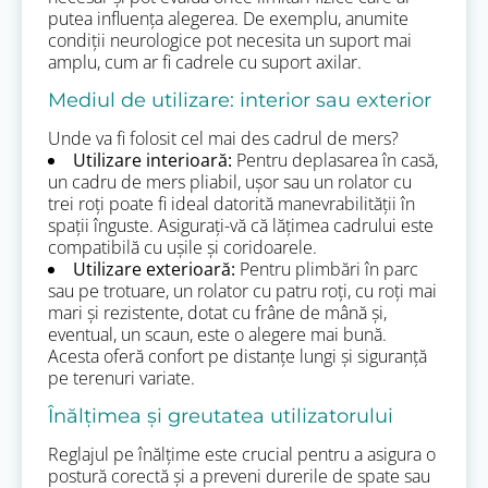
putea influența alegerea. De exemplu, anumite
condiții neurologice pot necesita un suport mai
amplu, cum ar fi cadrele cu suport axilar.
Mediul de utilizare: interior sau exterior
Unde va fi folosit cel mai des cadrul de mers?
Utilizare interioară:
Pentru deplasarea în casă,
un cadru de mers pliabil, ușor sau un rolator cu
trei roți poate fi ideal datorită manevrabilității în
spații înguste. Asigurați-vă că lățimea cadrului este
compatibilă cu ușile și coridoarele.
Utilizare exterioară:
Pentru plimbări în parc
sau pe trotuare, un rolator cu patru roți, cu roți mai
mari și rezistente, dotat cu frâne de mână și,
eventual, un scaun, este o alegere mai bună.
Acesta oferă confort pe distanțe lungi și siguranță
pe terenuri variate.
Înălțimea și greutatea utilizatorului
Reglajul pe înălțime este crucial pentru a asigura o
postură corectă și a preveni durerile de spate sau