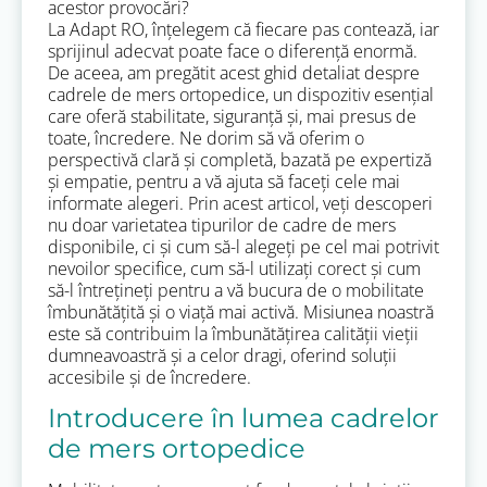
acestor provocări?
La Adapt RO, înțelegem că fiecare pas contează, iar
sprijinul adecvat poate face o diferență enormă.
De aceea, am pregătit acest ghid detaliat despre
cadrele de mers ortopedice, un dispozitiv esențial
care oferă stabilitate, siguranță și, mai presus de
toate, încredere. Ne dorim să vă oferim o
perspectivă clară și completă, bazată pe expertiză
și empatie, pentru a vă ajuta să faceți cele mai
informate alegeri. Prin acest articol, veți descoperi
nu doar varietatea tipurilor de cadre de mers
disponibile, ci și cum să-l alegeți pe cel mai potrivit
nevoilor specifice, cum să-l utilizați corect și cum
să-l întrețineți pentru a vă bucura de o mobilitate
îmbunătățită și o viață mai activă. Misiunea noastră
este să contribuim la îmbunătățirea calității vieții
dumneavoastră și a celor dragi, oferind soluții
accesibile și de încredere.
Introducere în lumea cadrelor
de mers ortopedice