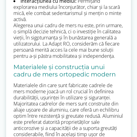
Interacțiunea cu mediul:
Permițând
explorarea mediului înconjurător, chiar și la scară
mică, ele combat sedentarismul și mențin o minte
activă.
Alegerea unui cadru de mers nu este, prin urmare,
o simplă decizie tehnică, ci o investiție în calitatea
vieții, în sigpturnanța și în bunăstarea generală a
utilizatorului. La Adapt RO, considerăm că fiecare
persoană merită acces la cele mai bune soluții
pentru a-și păstra mobilitatea și independența.
Materialele și construcția unui
cadru de mers ortopedic modern
Materialele din care sunt fabricate cadrele de
mers moderne joacă un rol crucial în definirea
durabilității, ușurinței în utilizare și siguranței.
Majoritatea cadrelor de mers sunt construite din
aliaje ușoare de aluminiu, care oferă un echilibru
optim între rezistență și greutate redusă. Aluminiul
este preferat datorită proprietăților sale
anticorozive și a capacității de a suporta greutăți
considerabile, fiind în același timp ușor de