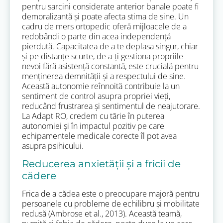
pentru sarcini considerate anterior banale poate fi
demoralizantă și poate afecta stima de sine. Un
cadru de mers ortopedic oferă mijloacele de a
redobândi o parte din acea independență
pierdută. Capacitatea de a te deplasa singur, chiar
și pe distanțe scurte, de a-ți gestiona propriile
nevoi fără asistență constantă, este crucială pentru
menținerea demnității și a respectului de sine.
Această autonomie reînnoită contribuie la un
sentiment de control asupra propriei vieți,
reducând frustrarea și sentimentul de neajutorare.
La Adapt RO, credem cu tărie în puterea
autonomiei și în impactul pozitiv pe care
echipamentele medicale corecte îl pot avea
asupra psihicului.
Reducerea anxietății și a fricii de
cădere
Frica de a cădea este o preocupare majoră pentru
persoanele cu probleme de echilibru și mobilitate
redusă (Ambrose et al., 2013). Această teamă,