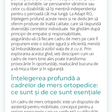
treptat activitățile, iar persoanelor vârstnice sau
celor cu dizabilități să își mențină independența
pentru o perioadă cât mai lungă. La Adapt RO,
înțelegem profund aceste nevoi și ne dedicăm să
oferim produse de înaltă calitate, care să răspundă
diversității cerințelor individuale. Ne ghidăm după
principii de empatie și responsabilitate,
asigurându-vă că fiecare cadru de mers pe care îl
propunem este o soluție sigură și eficientă, menită
să îmbunătățească vizibil viața de zi cu zi. Prin
explorarea acestui ghid, veți descoperi cum un
cadru de mers bine ales poate transforma
provocările în oportunități, readucând bucuria de
a vă mișca liber și în siguranță.
Înțelegerea profundă a
cadrelor de mers ortopedice:
ce sunt și de ce sunt esențiale
Un cadru de mers ortopedic este un dispozitiv de
asistență pentru mobilitate, conceput pentru a
sprijini persoanele care se confruntă cu dificultăți