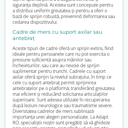
siguranța deplină. Acestea sunt concepute pentru
a distribui uniform greutatea și pentru a oferi o
bază de sprijin robustă, prevenind deformarea sau
cedarea dispozitivului.
Cadre de mers cu suport axilar sau
antebraț
Aceste tipuri de cadre oferă un sprijin extins, fiind
ideale pentru persoanele care nu pot exercita o
presiune suficientă asupra mâinilor sau
încheieturilor, sau care au nevoie de sprijin
suplimentar pentru trunchi. Cadrele cu suport
axilar oferă sprijin la nivelul subrațului, în timp ce
cele cu suport antebraț permit sprijinirea
antebrațelor pe o platformă, transferând greutatea
mai eficient și reducând solicitarea articulațiilor
superioare. Sunt adesea utilizate în recuperarea
după leziuni neurologice sau traumatisme severe.
Diversitatea cadrelor de mers subliniază
importanța unei alegeri personalizate. La Adapt
RO, specialiștii noștri sunt pregătiți să vă ghideze