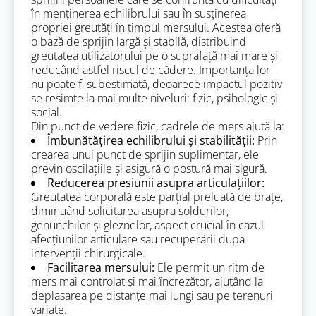
în menținerea echilibrului sau în susținerea
propriei greutăți în timpul mersului. Acestea oferă
o bază de sprijin largă și stabilă, distribuind
greutatea utilizatorului pe o suprafață mai mare și
reducând astfel riscul de cădere. Importanța lor
nu poate fi subestimată, deoarece impactul pozitiv
se resimte la mai multe niveluri: fizic, psihologic și
social.
Din punct de vedere fizic, cadrele de mers ajută la:
Îmbunătățirea echilibrului și stabilității:
Prin
crearea unui punct de sprijin suplimentar, ele
previn oscilațiile și asigură o postură mai sigură.
Reducerea presiunii asupra articulațiilor:
Greutatea corporală este parțial preluată de brațe,
diminuând solicitarea asupra șoldurilor,
genunchilor și gleznelor, aspect crucial în cazul
afecțiunilor articulare sau recuperării după
intervenții chirurgicale.
Facilitarea mersului:
Ele permit un ritm de
mers mai controlat și mai încrezător, ajutând la
deplasarea pe distanțe mai lungi sau pe terenuri
variate.