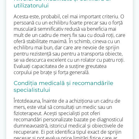
utilizatorului
Acesta este, probabil, cel mai important criteriu. O
persoană cu un echilibru foarte precar sau o forță
musculară semnificativ redusă va beneficia mai
mult de un cadru de mers fix sau cu două roți, care
oferă stabilitate maximă. În schimb, cineva cu un
echilibru mai bun, dar care are nevoie de sprijin
pentru rezistență sau pentru a transporta obiecte,
se va descurca excelent cu un rolator cu patru roți.
Evaluați capacitatea de a susține greutatea
corpului pe brațe și forța generală.
Condiția medicală și recomandările
specialistului
Întotdeauna, înainte de a achiziționa un cadru de
mers, este vital să consultați un medic sau un
fizioterapeut. Acești specialiști pot oferi
recomandări personalizate bazate pe diagnosticul
dumneavoastră, istoricul medical și obiectivele de
recuperare. Ei pot identifica tipul exact de sprijin
necesar și pot evalua orice limitări fizice care ar