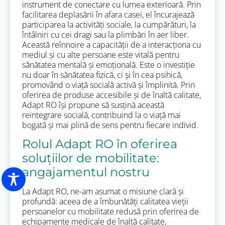
instrument de conectare cu lumea exterioară. Prin
facilitarea deplasării în afara casei, el încurajează
participarea la activități sociale, la cumpărături, la
întâlniri cu cei dragi sau la plimbări în aer liber.
Această reînnoire a capacității de a interacționa cu
mediul și cu alte persoane este vitală pentru
sănătatea mentală și emoțională. Este o investiție
nu doar în sănătatea fizică, ci și în cea psihică,
promovând o viață socială activă și împlinită. Prin
oferirea de produse accesibile și de înaltă calitate,
Adapt RO își propune să susțină această
reintegrare socială, contribuind la o viață mai
bogată și mai plină de sens pentru fiecare individ.
Rolul Adapt RO în oferirea
soluțiilor de mobilitate:
angajamentul nostru
La Adapt RO, ne-am asumat o misiune clară și
profundă: aceea de a îmbunătăți calitatea vieții
persoanelor cu mobilitate redusă prin oferirea de
echipamente medicale de înaltă calitate,