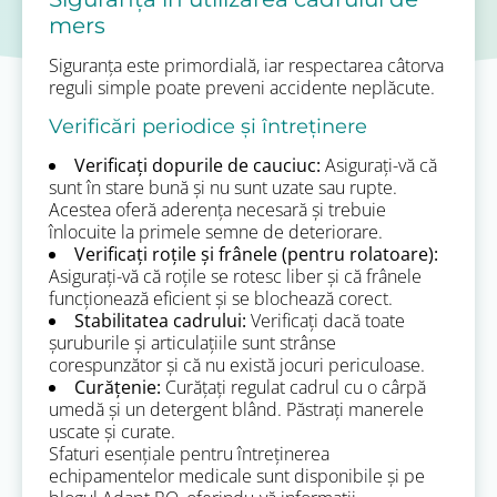
mers
Siguranța este primordială, iar respectarea câtorva
reguli simple poate preveni accidente neplăcute.
Verificări periodice și întreținere
Verificați dopurile de cauciuc:
Asigurați-vă că
sunt în stare bună și nu sunt uzate sau rupte.
Acestea oferă aderența necesară și trebuie
înlocuite la primele semne de deteriorare.
Verificați roțile și frânele (pentru rolatoare):
Asigurați-vă că roțile se rotesc liber și că frânele
funcționează eficient și se blochează corect.
Stabilitatea cadrului:
Verificați dacă toate
șuruburile și articulațiile sunt strânse
corespunzător și că nu există jocuri periculoase.
Curățenie:
Curățați regulat cadrul cu o cârpă
umedă și un detergent blând. Păstrați manerele
uscate și curate.
Sfaturi esențiale pentru întreținerea
echipamentelor medicale sunt disponibile și pe