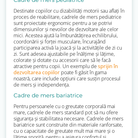
Cadre de mers pediatrice
Destinate copiilor cu dizabilități motorii sau aflați în
proces de reabilitare, cadrele de mers pediatrice
sunt proiectate ergonomic pentru a se potrivi
dimensiunilor și nevoilor de dezvoltare ale celor
mici. Acestea ajută la îmbunătățirea echilibrului,
coordonării și forței musculare, încurajând
participarea activă la joacă și la activitățile de zi cu
zi. Sunt adesea ajustabile pe înălțime și lățime,
colorate și dotate cu accesorii care să le facă
atractive pentru copii. Un exemplu de
sprijin în
dezvoltarea copiilor
poate fi găsit în gama
noastră, care include opțiuni care susțin procesul
de mers și independența.
Cadre de mers bariatrice
Pentru persoanele cu o greutate corporală mai
mare, cadrele de mers standard pot să nu ofere
siguranța și stabilitatea necesare. Cadrele de mers
bariatrice sunt construite din materiale ranforsate,
cu o capacitate de greutate mult mai mare și o
lățime sporită, pentru a asigura confortul și