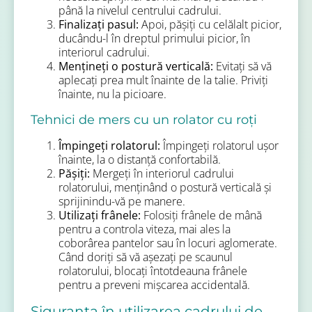
până la nivelul centrului cadrului.
Finalizați pasul:
Apoi, pășiți cu celălalt picior,
ducându-l în dreptul primului picior, în
interiorul cadrului.
Mențineți o postură verticală:
Evitați să vă
aplecați prea mult înainte de la talie. Priviți
înainte, nu la picioare.
Tehnici de mers cu un rolator cu roți
Împingeți rolatorul:
Împingeți rolatorul ușor
înainte, la o distanță confortabilă.
Pășiți:
Mergeți în interiorul cadrului
rolatorului, menținând o postură verticală și
sprijinindu-vă pe manere.
Utilizați frânele:
Folosiți frânele de mână
pentru a controla viteza, mai ales la
coborârea pantelor sau în locuri aglomerate.
Când doriți să vă așezați pe scaunul
rolatorului, blocați întotdeauna frânele
pentru a preveni mișcarea accidentală.
Siguranța în utilizarea cadrului de