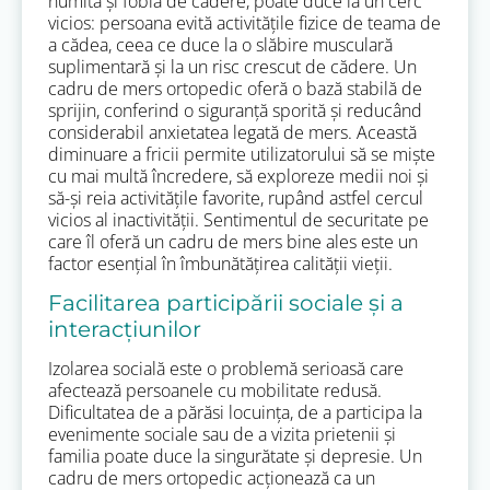
numită și fobia de cădere, poate duce la un cerc
vicios: persoana evită activitățile fizice de teama de
a cădea, ceea ce duce la o slăbire musculară
suplimentară și la un risc crescut de cădere. Un
cadru de mers ortopedic oferă o bază stabilă de
sprijin, conferind o siguranță sporită și reducând
considerabil anxietatea legată de mers. Această
diminuare a fricii permite utilizatorului să se miște
cu mai multă încredere, să exploreze medii noi și
să-și reia activitățile favorite, rupând astfel cercul
vicios al inactivității. Sentimentul de securitate pe
care îl oferă un cadru de mers bine ales este un
factor esențial în îmbunătățirea calității vieții.
Facilitarea participării sociale și a
interacțiunilor
Izolarea socială este o problemă serioasă care
afectează persoanele cu mobilitate redusă.
Dificultatea de a părăsi locuința, de a participa la
evenimente sociale sau de a vizita prietenii și
familia poate duce la singurătate și depresie. Un
cadru de mers ortopedic acționează ca un