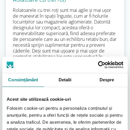
Rolatoare cu trei roți
Rolatoarele cu trei roți sunt mai agile și mai ușor
de manevrat în spații înguste, cum ar fi holurile
locuințelor sau magazinele aglomerate. Datorită
designului lor compact, acestea oferă o
manevrabilitate superioară, fiind adesea preferate
de persoanele care au un echilibru relativ bun, dar
necesită sprijin suplimentar pentru a preveni
căderile. Deși sunt mai ușoare și mai ușor de
controlat, stabilitatea lor este ușor redusă în
comparație cu cele cu patru roți. Majoritatea
modelelor vin echipate cu frâne de mână, similare
celor de bicicletă, pentru un control sporit.
Consimțământ
Detalii
Despre
Rolatoare cu patru roți
Acestea sunt cele mai populare tipuri de cadre de
Acest site utilizează cookie-uri
mers cu roți și oferă o combinație excelentă de
sprijin, stabilitate și mobilitate. Toate cele patru
Folosim cookie-uri pentru a personaliza conținutul și
roți, adesea pivotante, permit o deplasare ușoară
anunțurile, pentru a oferi funcții de rețele sociale și pentru
și fără efort. Sunt ideale pentru persoanele care
a analiza traficul. De asemenea, le oferim partenerilor de
pot merge independent, dar au nevoie de ajutor
pentru echilibru, pentru a reduce oboseala sau
rețele sociale, de publicitate și de analize informații cu