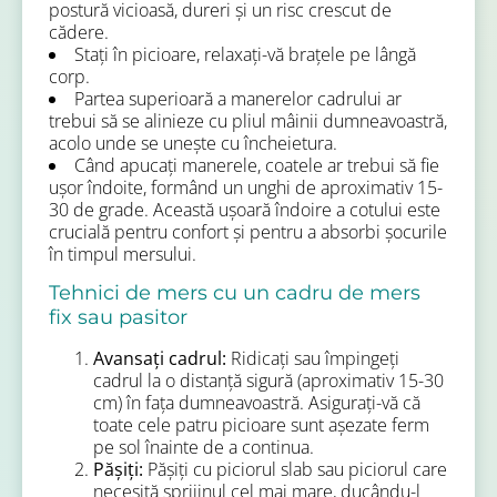
postură vicioasă, dureri și un risc crescut de
cădere.
Stați în picioare, relaxați-vă brațele pe lângă
corp.
Partea superioară a manerelor cadrului ar
trebui să se alinieze cu pliul mâinii dumneavoastră,
acolo unde se unește cu încheietura.
Când apucați manerele, coatele ar trebui să fie
ușor îndoite, formând un unghi de aproximativ 15-
30 de grade. Această ușoară îndoire a cotului este
crucială pentru confort și pentru a absorbi șocurile
în timpul mersului.
Tehnici de mers cu un cadru de mers
fix sau pasitor
Avansați cadrul:
Ridicați sau împingeți
cadrul la o distanță sigură (aproximativ 15-30
cm) în fața dumneavoastră. Asigurați-vă că
toate cele patru picioare sunt așezate ferm
pe sol înainte de a continua.
Pășiți:
Pășiți cu piciorul slab sau piciorul care
necesită sprijinul cel mai mare, ducându-l