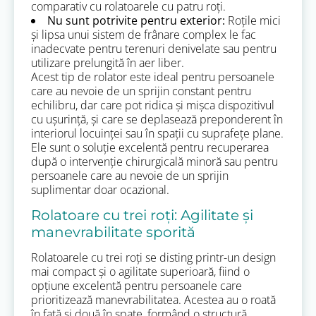
comparativ cu rolatoarele cu patru roți.
Nu sunt potrivite pentru exterior:
Roțile mici
și lipsa unui sistem de frânare complex le fac
inadecvate pentru terenuri denivelate sau pentru
utilizare prelungită în aer liber.
Acest tip de rolator este ideal pentru persoanele
care au nevoie de un sprijin constant pentru
echilibru, dar care pot ridica și mișca dispozitivul
cu ușurință, și care se deplasează preponderent în
interiorul locuinței sau în spații cu suprafețe plane.
Ele sunt o soluție excelentă pentru recuperarea
după o intervenție chirurgicală minoră sau pentru
persoanele care au nevoie de un sprijin
suplimentar doar ocazional.
Rolatoare cu trei roți: Agilitate și
manevrabilitate sporită
Rolatoarele cu trei roți se disting printr-un design
mai compact și o agilitate superioară, fiind o
opțiune excelentă pentru persoanele care
prioritizează manevrabilitatea. Acestea au o roată
în față și două în spate, formând o structură