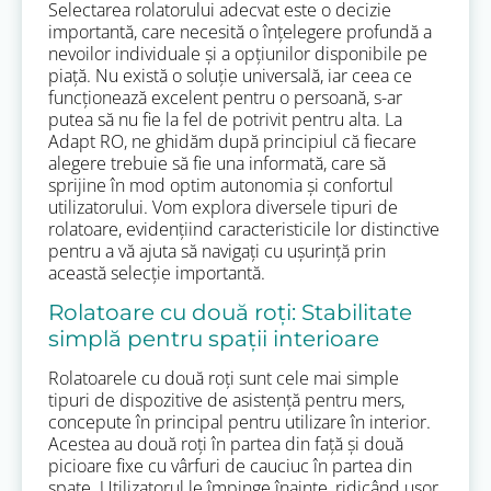
Selectarea rolatorului adecvat este o decizie
importantă, care necesită o înțelegere profundă a
nevoilor individuale și a opțiunilor disponibile pe
piață. Nu există o soluție universală, iar ceea ce
funcționează excelent pentru o persoană, s-ar
putea să nu fie la fel de potrivit pentru alta. La
Adapt RO, ne ghidăm după principiul că fiecare
alegere trebuie să fie una informată, care să
sprijine în mod optim autonomia și confortul
utilizatorului. Vom explora diversele tipuri de
rolatoare, evidențiind caracteristicile lor distinctive
pentru a vă ajuta să navigați cu ușurință prin
această selecție importantă.
Rolatoare cu două roți: Stabilitate
simplă pentru spații interioare
Rolatoarele cu două roți sunt cele mai simple
tipuri de dispozitive de asistență pentru mers,
concepute în principal pentru utilizare în interior.
Acestea au două roți în partea din față și două
picioare fixe cu vârfuri de cauciuc în partea din
spate. Utilizatorul le împinge înainte, ridicând ușor