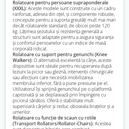
Rolatoare pentru persoane supraponderale
(XXXL):
Aceste modele sunt construite cu un cadru
ranforsat, adesea din oțel, și componente robuste,
concepute pentru a suporta greutăți mult mai mari
decât rolatoarele standard, de obicei peste 120
kg. Lățimea șezutului și rezistența generală a
structurii sunt adaptate pentru a asigura siguranța
și confortul persoanelor cu un indice de masă
corporală ridicat.
Rolatoare cu suport pentru genunchi (Knee
Walkers):
O alternativă excelentă la cârje, aceste
dispozitive sunt ideale pentru recuperarea după
leziuni la picior sau gleznă, intervenții chirurgicale
sau afecțiuni care necesită imobilizarea
membrului inferior, fără a pune presiune pe el.
Utilizatorul își sprijină genunchiul pe o platformă
capitonată și se deplasează prin împingere cu
piciorul sănătos. Oferă o stabilitate mult
superioară cârjelor și reduc oboseala brațelor și a
umerilor.
Rolatoare cu funcție de scaun cu rotile
(Transport Rollators/Rollator-Chairs):
Acestea