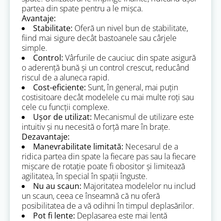
partea din spate pentru a le mișca.
Avantaje:
Stabilitate:
Oferă un nivel bun de stabilitate,
fiind mai sigure decât bastoanele sau cârjele
simple.
Control:
Vârfurile de cauciuc din spate asigură
o aderență bună și un control crescut, reducând
riscul de a aluneca rapid.
Cost-eficiente:
Sunt, în general, mai puțin
costisitoare decât modelele cu mai multe roți sau
cele cu funcții complexe.
Ușor de utilizat:
Mecanismul de utilizare este
intuitiv și nu necesită o forță mare în brațe.
Dezavantaje:
Manevrabilitate limitată:
Necesarul de a
ridica partea din spate la fiecare pas sau la fiecare
mișcare de rotație poate fi obositor și limitează
agilitatea, în special în spații înguste.
Nu au scaun:
Majoritatea modelelor nu includ
un scaun, ceea ce înseamnă că nu oferă
posibilitatea de a vă odihni în timpul deplasărilor.
Pot fi lente:
Deplasarea este mai lentă