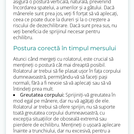
asigură o postură verticală, naturală, prevenind
încordarea spatelui, a umerilor și a gâtului. Dacă
mânerele sunt prea jos, veți fi forțat să vă aplecați,
ceea ce poate duce la dureri și la o creștere a
riscului de dezechilibrare. Dacă sunt prea sus, nu
veți beneficia de sprijinul necesar pentru
echilibru.
Postura corectă în timpul mersului
Atunci când mergeți cu rolatorul, este crucial să
mențineți o postură cât mai dreaptă posibil.
Rolatorul ar trebui să fie plasat ușor în fața corpului
dumneavoastră, permițându-vă să faceți pași
normali, fără a fi nevoie să vă aplecați sau să vă
întindeți prea mult.
Greutatea corpului:
Sprijiniți-vă greutatea în
mod egal pe mânere, dar nu vă agățați de ele.
Rolatorul ar trebui să ofere sprijin, nu să suporte
toată greutatea corpului dumneavoastră, cu
excepția situațiilor de oboseală extremă sau
pierdere de echilibru. Mențineți o ușoară aplecare
înainte a trunchiului, dar nu excesivă, pentru a