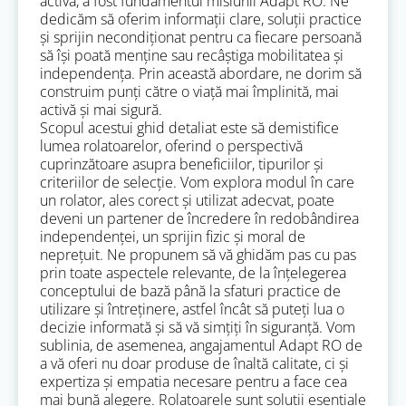
activă, a fost fundamentul misiunii Adapt RO. Ne
dedicăm să oferim informații clare, soluții practice
și sprijin necondiționat pentru ca fiecare persoană
să își poată menține sau recâștiga mobilitatea și
independența. Prin această abordare, ne dorim să
construim punți către o viață mai împlinită, mai
activă și mai sigură.
Scopul acestui ghid detaliat este să demistifice
lumea rolatoarelor, oferind o perspectivă
cuprinzătoare asupra beneficiilor, tipurilor și
criteriilor de selecție. Vom explora modul în care
un rolator, ales corect și utilizat adecvat, poate
deveni un partener de încredere în redobândirea
independenței, un sprijin fizic și moral de
neprețuit. Ne propunem să vă ghidăm pas cu pas
prin toate aspectele relevante, de la înțelegerea
conceptului de bază până la sfaturi practice de
utilizare și întreținere, astfel încât să puteți lua o
decizie informată și să vă simțiți în siguranță. Vom
sublinia, de asemenea, angajamentul Adapt RO de
a vă oferi nu doar produse de înaltă calitate, ci și
expertiza și empatia necesare pentru a face cea
mai bună alegere. Rolatoarele sunt soluții esențiale