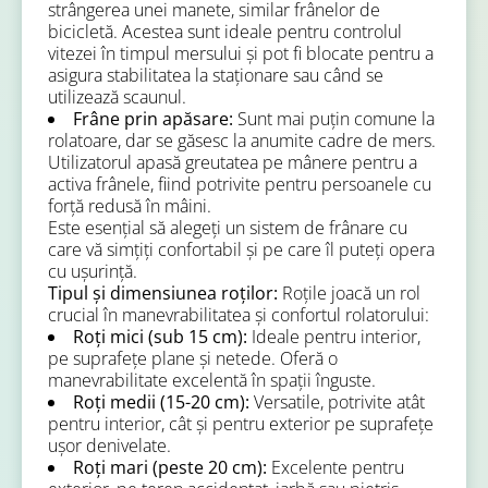
strângerea unei manete, similar frânelor de
bicicletă. Acestea sunt ideale pentru controlul
vitezei în timpul mersului și pot fi blocate pentru a
asigura stabilitatea la staționare sau când se
utilizează scaunul.
Frâne prin apăsare:
Sunt mai puțin comune la
rolatoare, dar se găsesc la anumite cadre de mers.
Utilizatorul apasă greutatea pe mânere pentru a
activa frânele, fiind potrivite pentru persoanele cu
forță redusă în mâini.
Este esențial să alegeți un sistem de frânare cu
care vă simțiți confortabil și pe care îl puteți opera
cu ușurință.
Tipul și dimensiunea roților:
Roțile joacă un rol
crucial în manevrabilitatea și confortul rolatorului:
Roți mici (sub 15 cm):
Ideale pentru interior,
pe suprafețe plane și netede. Oferă o
manevrabilitate excelentă în spații înguste.
Roți medii (15-20 cm):
Versatile, potrivite atât
pentru interior, cât și pentru exterior pe suprafețe
ușor denivelate.
Roți mari (peste 20 cm):
Excelente pentru