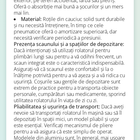
exterior, pe teren accidentat, iarbă sau pietriș.
Oferă o absorbție mai bună a șocurilor și un mers
mai lin.
Material:
Roțile din cauciuc solid sunt durabile
și nu necesită întreținere, în timp ce cele
pneumatice oferă o amortizare superioară, dar
necesită verificare periodică a presiunii.
Prezența scaunului și a spațiilor de depozitare:
Dacă intenționați să utilizați rolatorul pentru
plimbări lungi sau pentru a vă odihni frecvent, un
scaun integrat este o caracteristică indispensabilă.
Asigurați-vă că scaunul este confortabil și la o
înălțime potrivită pentru a vă așeza și a vă ridica cu
ușurință. Coșurile sau gențile de depozitare sunt
extrem de practice pentru a transporta obiecte
personale, cumpărături sau medicamente, sporind
utilitatea rolatorului în viața de zi cu zi.
Pliabilitatea și ușurința de transport:
Dacă aveți
nevoie să transportați rolatorul în mașină sau să îl
depozitați în spații mici, un model pliabil și ușor
este esențial. Verificați mecanismul de pliere
pentru a vă asigura că este simplu de operat.
Modelele din aluminiu sunt, în general, mai ușoare