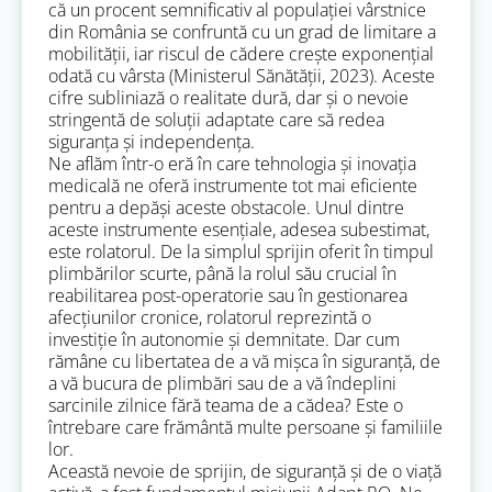
că un procent semnificativ al populației vârstnice
din România se confruntă cu un grad de limitare a
mobilității, iar riscul de cădere crește exponențial
odată cu vârsta (Ministerul Sănătății, 2023). Aceste
cifre subliniază o realitate dură, dar și o nevoie
stringentă de soluții adaptate care să redea
siguranța și independența.
Ne aflăm într-o eră în care tehnologia și inovația
medicală ne oferă instrumente tot mai eficiente
pentru a depăși aceste obstacole. Unul dintre
aceste instrumente esențiale, adesea subestimat,
este rolatorul. De la simplul sprijin oferit în timpul
plimbărilor scurte, până la rolul său crucial în
reabilitarea post-operatorie sau în gestionarea
afecțiunilor cronice, rolatorul reprezintă o
investiție în autonomie și demnitate. Dar cum
rămâne cu libertatea de a vă mișca în siguranță, de
a vă bucura de plimbări sau de a vă îndeplini
sarcinile zilnice fără teama de a cădea? Este o
întrebare care frământă multe persoane și familiile
lor.
Această nevoie de sprijin, de siguranță și de o viață