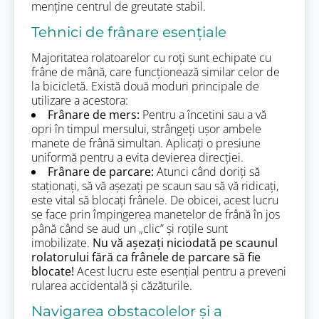
menține centrul de greutate stabil.
Tehnici de frânare esențiale
Majoritatea rolatoarelor cu roți sunt echipate cu
frâne de mână, care funcționează similar celor de
la bicicletă. Există două moduri principale de
utilizare a acestora:
Frânare de mers:
Pentru a încetini sau a vă
opri în timpul mersului, strângeți ușor ambele
manete de frână simultan. Aplicați o presiune
uniformă pentru a evita devierea direcției.
Frânare de parcare:
Atunci când doriți să
staționați, să vă așezați pe scaun sau să vă ridicați,
este vital să blocați frânele. De obicei, acest lucru
se face prin împingerea manetelor de frână în jos
până când se aud un „clic” și roțile sunt
imobilizate.
Nu vă așezați niciodată pe scaunul
rolatorului fără ca frânele de parcare să fie
blocate!
Acest lucru este esențial pentru a preveni
rularea accidentală și căzăturile.
Navigarea obstacolelor și a