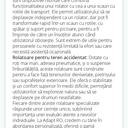
sunt dispozitive hibride care combină
funcționalitatea unui rolator cu cea a unui scaun cu
rotile de transport. Ele permit utilizatorului să se
deplaseze independent ca un rolator, dar pot fi
transformate rapid într-un scaun cu rotile, cu
spătar și suport pentru picioare, pentru a fi
împinse de către un însoțitor atunci când
utilizatorul obosește. Sunt extrem de utile pentru
persoanele cu rezistență limitată la efort sau care
necesită asistență ocazională.
Rolatoare pentru teren accidentat:
Dotate cu
roți mai mari, adesea pneumatice, și o suspensie
îmbunătățită, aceste rolatoare sunt construite
pentru a face față terenurilor denivelate, pietrișului
sau suprafețelor exterioare. Ele oferă o stabilitate
și un confort superior în medii dificile, permițând
utilizatorilor să exploreze natura sau să se
deplaseze pe drumuri neasfaltate.
Fiecare dintre aceste rolatoare specializate
răspunde unor cerințe unice, subliniind
importanța unei evaluări atente a nevoilor
individuale. La Adapt RO, credem cu tărie în
abordarea personalizată, oferind o gamă