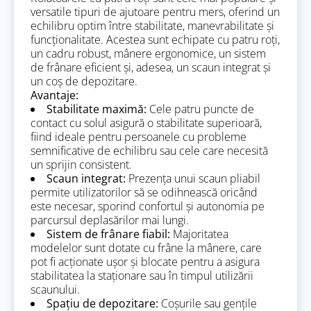
versatile tipuri de ajutoare pentru mers, oferind un
echilibru optim între stabilitate, manevrabilitate și
funcționalitate. Acestea sunt echipate cu patru roți,
un cadru robust, mânere ergonomice, un sistem
de frânare eficient și, adesea, un scaun integrat și
un coș de depozitare.
Avantaje:
Stabilitate maximă:
Cele patru puncte de
contact cu solul asigură o stabilitate superioară,
fiind ideale pentru persoanele cu probleme
semnificative de echilibru sau cele care necesită
un sprijin consistent.
Scaun integrat:
Prezența unui scaun pliabil
permite utilizatorilor să se odihnească oricând
este necesar, sporind confortul și autonomia pe
parcursul deplasărilor mai lungi.
Sistem de frânare fiabil:
Majoritatea
modelelor sunt dotate cu frâne la mânere, care
pot fi acționate ușor și blocate pentru a asigura
stabilitatea la staționare sau în timpul utilizării
scaunului.
Spațiu de depozitare:
Coșurile sau gențile