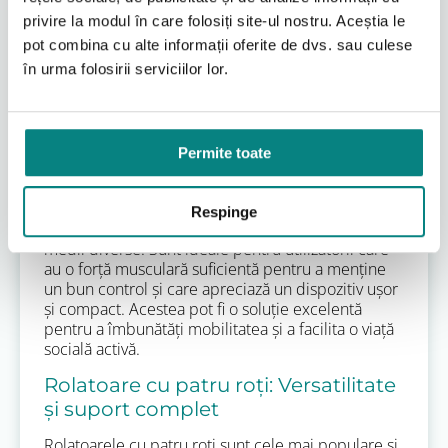
Riscul de răsturnare laterală este mai mare dacă
privire la modul în care folosiți site-ul nostru. Aceștia le
greutatea nu este distribuită uniform.
pot combina cu alte informații oferite de dvs. sau culese
Nu au scaun:
Majoritatea modelelor cu trei roți
nu includ un scaun, limitând posibilitatea de a vă
în urma folosirii serviciilor lor.
odihni în timpul plimbărilor lungi.
Spațiu de depozitare limitat:
Coșurile sau
gențile atașate sunt adesea mai mici decât la
rolatoarele cu patru roți.
Permite toate
Rolatoarele cu trei roți sunt recomandate
persoanelor care au nevoie de un nivel moderat
de sprijin pentru echilibru, dar care doresc să își
Respinge
mențină agilitatea și să se deplaseze cu ușurință în
medii diverse. Sunt ideale pentru utilizatorii care
au o forță musculară suficientă pentru a menține
un bun control și care apreciază un dispozitiv ușor
și compact. Acestea pot fi o soluție excelentă
pentru a îmbunătăți mobilitatea și a facilita o viață
socială activă.
Rolatoare cu patru roți: Versatilitate
și suport complet
Rolatoarele cu patru roți sunt cele mai populare și