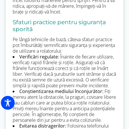
încet folosind mânerele pentru sprijin. Pentru a vă
ridica, apropiați-vă de mânere, împingeți-vă în
brațe și ridicați-vă încet.
Sfaturi practice pentru siguranța
sporită
Pe lângă tehnicile de bază, câteva sfaturi practice
pot îmbunătăți semnificativ siguranța și experiența
de utilizare a rolatorului:
Verificări regulate:
Înainte de fiecare utilizare,
verificați rapid frânele și roțile. Asigurați-vă că
frânele funcționează corect și că roțile se învârt
liber. Verificați dacă șuruburile sunt strânse și dacă
nu există semne de uzură excesivă. O verificare
simplă și rapidă poate preveni multe incidente.
Conștientizarea mediului înconjurător:
Fiți
mereu atent la obstacole, la praguri, covoare libere
sau cabluri care ar putea bloca roțile rolatorului.
Priviți mereu înainte pentru a anticipa potențialele
pericole. În aglomerație, fiți conștient de
persoanele din jur pentru a evita coliziunile.
Evitarea distragerilor:
Folosirea telefonului