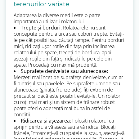
terenurilor variate
Adaptarea la diverse medii este o parte
importantă a utilizării rolatorului.
Trepte și borduri:
Rolatoarele nu sunt
concepute pentru a urca sau coborî trepte. Evitați-
le pe cât posibil sau căutați rampe. Pentru borduri
mici, ridicați ușor roțile din față prin înclinarea
rolatorului pe spate, treceți de bordură, apoi
așezați roțile din față și ridicați-le pe cele din
spate. Procedați cu maximă prudență.
Suprafețe denivelate sau alunecoase:
Mergeți mai încet pe suprafețe denivelate, cum ar
fi pietrișul sau pavelele. Pe suprafețe umede sau
alunecoase (ghiață, frunze ude), fiți extrem de
precaut și, dacă este posibil, evitați-le. Un rolator
cu roți mai mari și un sistem de frânare robust
poate oferi o aderență mai bună în astfel de
condiții.
Ridicarea și așezarea:
Folosiți rolatorul ca
sprijin pentru a vă așeza sau a vă ridica. Blocați
frânele, întoarceți-vă cu spatele la scaun, așezați-vă