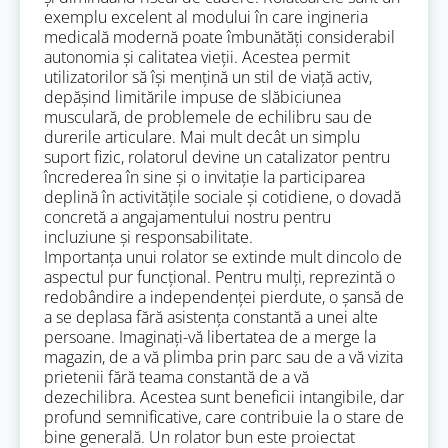
exemplu excelent al modului în care ingineria
medicală modernă poate îmbunătăți considerabil
autonomia și calitatea vieții. Acestea permit
utilizatorilor să își mențină un stil de viață activ,
depășind limitările impuse de slăbiciunea
musculară, de problemele de echilibru sau de
durerile articulare. Mai mult decât un simplu
suport fizic, rolatorul devine un catalizator pentru
încrederea în sine și o invitație la participarea
deplină în activitățile sociale și cotidiene, o dovadă
concretă a angajamentului nostru pentru
incluziune și responsabilitate.
Importanța unui rolator se extinde mult dincolo de
aspectul pur funcțional. Pentru mulți, reprezintă o
redobândire a independenței pierdute, o șansă de
a se deplasa fără asistența constantă a unei alte
persoane. Imaginați-vă libertatea de a merge la
magazin, de a vă plimba prin parc sau de a vă vizita
prietenii fără teama constantă de a vă
dezechilibra. Acestea sunt beneficii intangibile, dar
profund semnificative, care contribuie la o stare de
bine generală. Un rolator bun este proiectat