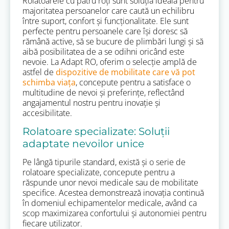
Rolatoarele cu patru roți sunt soluția ideală pentru
majoritatea persoanelor care caută un echilibru
între suport, confort și funcționalitate. Ele sunt
perfecte pentru persoanele care își doresc să
rămână active, să se bucure de plimbări lungi și să
aibă posibilitatea de a se odihni oricând este
nevoie. La Adapt RO, oferim o selecție amplă de
astfel de
dispozitive de mobilitate care vă pot
schimba viața
, concepute pentru a satisface o
multitudine de nevoi și preferințe, reflectând
angajamentul nostru pentru inovație și
accesibilitate.
Rolatoare specializate: Soluții
adaptate nevoilor unice
Pe lângă tipurile standard, există și o serie de
rolatoare specializate, concepute pentru a
răspunde unor nevoi medicale sau de mobilitate
specifice. Acestea demonstrează inovația continuă
în domeniul echipamentelor medicale, având ca
scop maximizarea confortului și autonomiei pentru
fiecare utilizator.