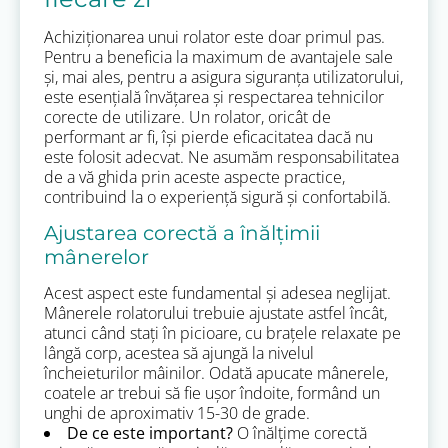
Achiziționarea unui rolator este doar primul pas.
Pentru a beneficia la maximum de avantajele sale
și, mai ales, pentru a asigura siguranța utilizatorului,
este esențială învățarea și respectarea tehnicilor
corecte de utilizare. Un rolator, oricât de
performant ar fi, își pierde eficacitatea dacă nu
este folosit adecvat. Ne asumăm responsabilitatea
de a vă ghida prin aceste aspecte practice,
contribuind la o experiență sigură și confortabilă.
Ajustarea corectă a înălțimii
mânerelor
Acest aspect este fundamental și adesea neglijat.
Mânerele rolatorului trebuie ajustate astfel încât,
atunci când stați în picioare, cu brațele relaxate pe
lângă corp, acestea să ajungă la nivelul
încheieturilor mâinilor. Odată apucate mânerele,
coatele ar trebui să fie ușor îndoite, formând un
unghi de aproximativ 15-30 de grade.
De ce este important?
O înălțime corectă