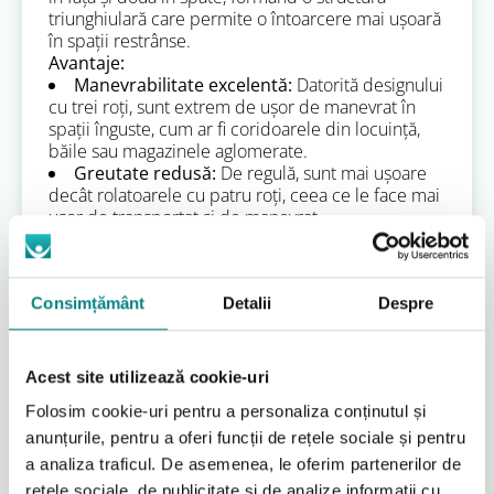
triunghiulară care permite o întoarcere mai ușoară
în spații restrânse.
Avantaje:
Manevrabilitate excelentă:
Datorită designului
cu trei roți, sunt extrem de ușor de manevrat în
spații înguste, cum ar fi coridoarele din locuință,
băile sau magazinele aglomerate.
Greutate redusă:
De regulă, sunt mai ușoare
decât rolatoarele cu patru roți, ceea ce le face mai
ușor de transportat și de manevrat.
Design compact:
Ocupă mai puțin spațiu la
depozitare și în transport, fiind o opțiune practică
pentru călătorii scurte.
Consimțământ
Detalii
Despre
Potrivite pentru interior și exterior:
Deși
excelează în interior, multe modele sunt suficient
de robuste pentru utilizare ocazională în exterior
pe suprafețe netede.
Acest site utilizează cookie-uri
Dezavantaje:
Folosim cookie-uri pentru a personaliza conținutul și
Stabilitate mai mică:
Comparativ cu
rolatoarele cu patru roți, cele cu trei roți pot oferi o
anunțurile, pentru a oferi funcții de rețele sociale și pentru
stabilitate ușor redusă, în special pentru
a analiza traficul. De asemenea, le oferim partenerilor de
persoanele cu probleme severe de echilibru.
rețele sociale, de publicitate și de analize informații cu