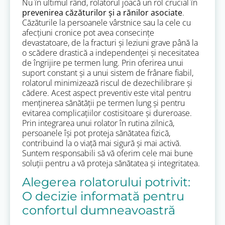
Nu în ultimul rând, rolatorul joacă un rol crucial în
prevenirea căzăturilor și a rănilor asociate
.
Căzăturile la persoanele vârstnice sau la cele cu
afecțiuni cronice pot avea consecințe
devastatoare, de la fracturi și leziuni grave până la
o scădere drastică a independenței și necesitatea
de îngrijire pe termen lung. Prin oferirea unui
suport constant și a unui sistem de frânare fiabil,
rolatorul minimizează riscul de dezechilibrare și
cădere. Acest aspect preventiv este vital pentru
menținerea sănătății pe termen lung și pentru
evitarea complicațiilor costisitoare și dureroase.
Prin integrarea unui rolator în rutina zilnică,
persoanele își pot proteja sănătatea fizică,
contribuind la o viață mai sigură și mai activă.
Suntem responsabili să vă oferim cele mai bune
soluții pentru a vă proteja sănătatea și integritatea.
Alegerea rolatorului potrivit:
O decizie informată pentru
confortul dumneavoastră