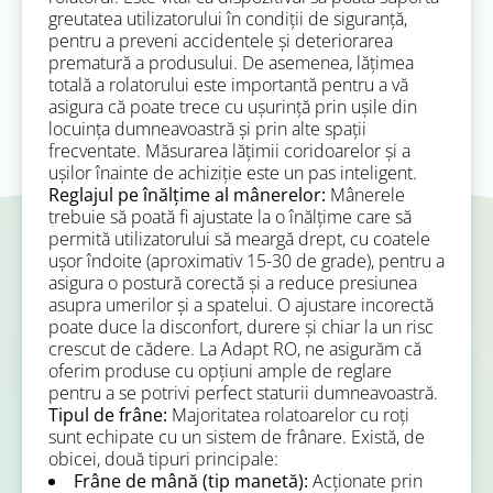
greutatea utilizatorului în condiții de siguranță,
pentru a preveni accidentele și deteriorarea
prematură a produsului. De asemenea, lățimea
totală a rolatorului este importantă pentru a vă
asigura că poate trece cu ușurință prin ușile din
locuința dumneavoastră și prin alte spații
frecventate. Măsurarea lățimii coridoarelor și a
ușilor înainte de achiziție este un pas inteligent.
Reglajul pe înălțime al mânerelor:
Mânerele
trebuie să poată fi ajustate la o înălțime care să
permită utilizatorului să meargă drept, cu coatele
ușor îndoite (aproximativ 15-30 de grade), pentru a
asigura o postură corectă și a reduce presiunea
asupra umerilor și a spatelui. O ajustare incorectă
poate duce la disconfort, durere și chiar la un risc
crescut de cădere. La Adapt RO, ne asigurăm că
oferim produse cu opțiuni ample de reglare
pentru a se potrivi perfect staturii dumneavoastră.
Tipul de frâne:
Majoritatea rolatoarelor cu roți
sunt echipate cu un sistem de frânare. Există, de
obicei, două tipuri principale:
Frâne de mână (tip manetă):
Acționate prin