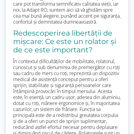
care pot transforma semnificativ calitatea vieții, iar
noi, la Adapt RO, suntem aici să vă ghidăm spre
cea mai bună alegere, punând accent pe siguranța,
confortul și demnitatea dumneavoastră.
Redescoperirea libertății de
mișcare: Ce este un rolator și
de ce este important?
În contextul dificultăților de mobilitate, rolatorul,
cunoscut și sub denumirea de premergător cu roți
sau cadru de mers cu roți, reprezintă un dispozitiv
medical de asistență conceput pentru a oferi
sprijin, stabilitate și siguranță persoanelor care
întâmpină provocări în timpul mersului. Acesta
este, în esență, un cadru ușor, adesea din aluminiu,
dotat cu roți, mânere ergonomice și, în majoritatea
cazurilor, un sistem de frânare. Funcția sa
principală este de a redistribui greutatea corpului
și de a oferi un punct de sprijin suplimentar,
reducând astfel efortul necesar pentru deplasare
și diminuând riscul de cădere. Rolatoarele sunt un