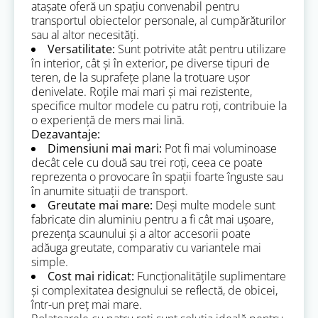
atașate oferă un spațiu convenabil pentru
transportul obiectelor personale, al cumpărăturilor
sau al altor necesități.
Versatilitate:
Sunt potrivite atât pentru utilizare
în interior, cât și în exterior, pe diverse tipuri de
teren, de la suprafețe plane la trotuare ușor
denivelate. Roțile mai mari și mai rezistente,
specifice multor modele cu patru roți, contribuie la
o experiență de mers mai lină.
Dezavantaje:
Dimensiuni mai mari:
Pot fi mai voluminoase
decât cele cu două sau trei roți, ceea ce poate
reprezenta o provocare în spații foarte înguste sau
în anumite situații de transport.
Greutate mai mare:
Deși multe modele sunt
fabricate din aluminiu pentru a fi cât mai ușoare,
prezența scaunului și a altor accesorii poate
adăuga greutate, comparativ cu variantele mai
simple.
Cost mai ridicat:
Funcționalitățile suplimentare
și complexitatea designului se reflectă, de obicei,
într-un preț mai mare.