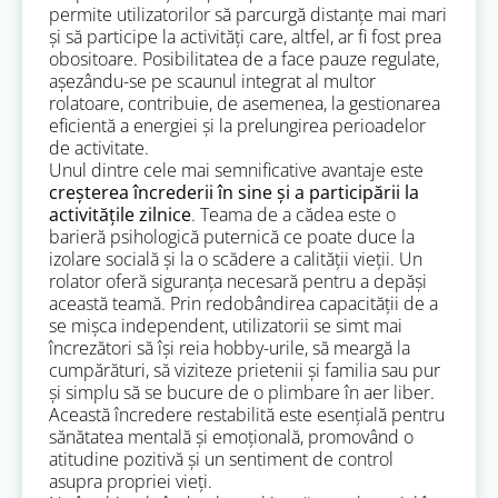
permite utilizatorilor să parcurgă distanțe mai mari
și să participe la activități care, altfel, ar fi fost prea
obositoare. Posibilitatea de a face pauze regulate,
așezându-se pe scaunul integrat al multor
rolatoare, contribuie, de asemenea, la gestionarea
eficientă a energiei și la prelungirea perioadelor
de activitate.
Unul dintre cele mai semnificative avantaje este
creșterea încrederii în sine și a participării la
activitățile zilnice
. Teama de a cădea este o
barieră psihologică puternică ce poate duce la
izolare socială și la o scădere a calității vieții. Un
rolator oferă siguranța necesară pentru a depăși
această teamă. Prin redobândirea capacității de a
se mișca independent, utilizatorii se simt mai
încrezători să își reia hobby-urile, să meargă la
cumpărături, să viziteze prietenii și familia sau pur
și simplu să se bucure de o plimbare în aer liber.
Această încredere restabilită este esențială pentru
sănătatea mentală și emoțională, promovând o
atitudine pozitivă și un sentiment de control
asupra propriei vieți.