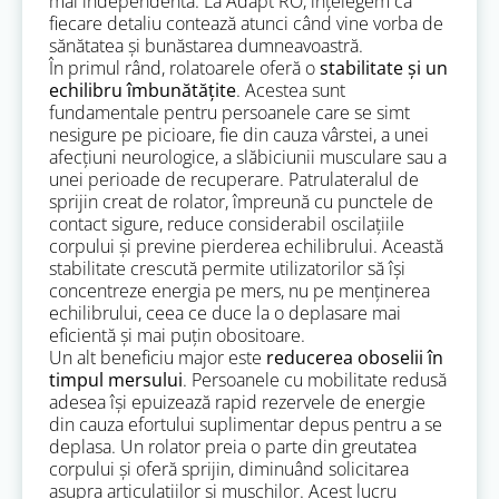
mai independentă. La Adapt RO, înțelegem că
fiecare detaliu contează atunci când vine vorba de
sănătatea și bunăstarea dumneavoastră.
În primul rând, rolatoarele oferă o
stabilitate și un
echilibru îmbunătățite
. Acestea sunt
fundamentale pentru persoanele care se simt
nesigure pe picioare, fie din cauza vârstei, a unei
afecțiuni neurologice, a slăbiciunii musculare sau a
unei perioade de recuperare. Patrulateralul de
sprijin creat de rolator, împreună cu punctele de
contact sigure, reduce considerabil oscilațiile
corpului și previne pierderea echilibrului. Această
stabilitate crescută permite utilizatorilor să își
concentreze energia pe mers, nu pe menținerea
echilibrului, ceea ce duce la o deplasare mai
eficientă și mai puțin obositoare.
Un alt beneficiu major este
reducerea oboselii în
timpul mersului
. Persoanele cu mobilitate redusă
adesea își epuizează rapid rezervele de energie
din cauza efortului suplimentar depus pentru a se
deplasa. Un rolator preia o parte din greutatea
corpului și oferă sprijin, diminuând solicitarea
asupra articulațiilor și mușchilor. Acest lucru