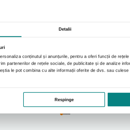
 pentru defecte de fabricație. Fiind accesoriu destinat utili
Detalii
Șezut si spătar pentru
 pentru scaun de
sistemul de toaletă
uri
 RIFTON HTS
universal Rifton HTS
rsonaliza conținutul și anunțurile, pentru a oferi funcții de rețele
im partenerilor de rețele sociale, de publicitate și de analize info
ceștia le pot combina cu alte informații oferite de dvs. sau culese î
De la
560
lei
Selectați
Sel
Respinge