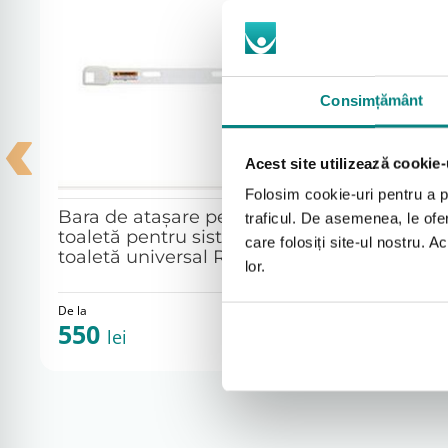
Garanție
Produsul beneficiază de garanția legală de conformitate
montaj sau utilizare, din motive de igienă.
Consimțământ
Cotiere
Acest site utilizează cookie-
toaleta
Folosim cookie-uri pentru a pe
Bara de ataşare pentru
traficul. De asemenea, le ofer
toaletă pentru sistemul de
care folosiți site-ul nostru. A
toaletă universal Rifton HTS
lor.
De la
De la
550
410
lei
lei
Selectați