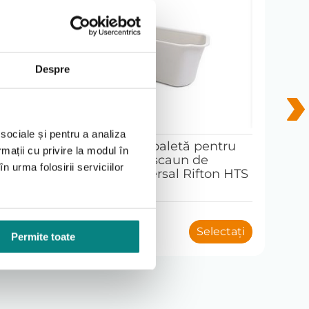
zării în zona de igienă, returul nu este acceptat după
Despre
 sociale și pentru a analiza
Găleată de toaletă pentru
Pe
rmații cu privire la modul în
sistemul de scaun de
pi
n urma folosirii serviciilor
toaletă universal Rifton HTS
to
De la
De 
350
1
lei
ectați
Selectați
Permite toate