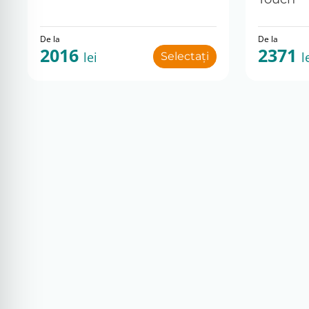
De la
De la
2016
2371
lei
l
Selectați