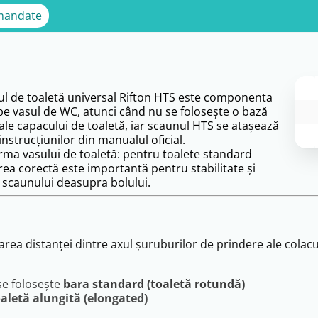
mandate
ul de toaletă universal Rifton HTS este componenta
e vasul de WC, atunci când nu se folosește o bază
ale capacului de toaletă, iar scaunul HTS se atașează
nstrucțiunilor din manualul oficial.
orma vasului de toaletă: pentru toalete standard
rea corectă este importantă pentru stabilitate și
l scaunului deasupra bolului.
ea distanței dintre axul șuruburilor de prindere ale colacul
e folosește
bara standard (toaletă rotundă)
aletă alungită (elongated)