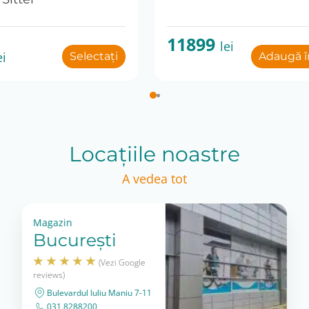
11899
lei
ei
Selectați
Adaugă î
Locațiile noastre
A vedea tot
Magazin
București
(Vezi Google
reviews)
Bulevardul Iuliu Maniu 7-11
031 8288200