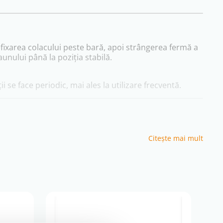
fixarea colacului peste bară, apoi strângerea fermă a
unului până la poziția stabilă.
ii se face periodic, mai ales la utilizare frecventă.
ă. Pentru modelul Large, manualul menționează că
Citeşte mai mult
ncție de configurația HTS.
Pentru produse aflate în stoc intern: livrare în 24–48