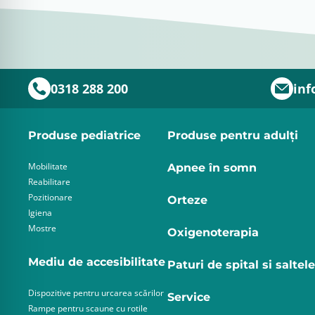
0318 288 200
inf
Produse pediatrice
Produse pentru adulţi
Mobilitate
Apnee în somn
Reabilitare
Pozitionare
Orteze
Igiena
Mostre
Oxigenoterapia
Mediu de accesibilitate
Paturi de spital si saltele
Dispozitive pentru urcarea scărilor
Service
Rampe pentru scaune cu rotile