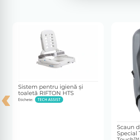
Sistem pentru igienă şi
toaletă RIFTON HTS
Etichete:
TECH ASSIST
Scaun d
Special 
Touch™ 