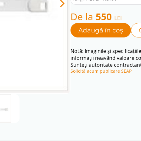
De la
550
LEI
Adaugă în coș
Notă: Imaginile și specificațiil
informații neavând valoare co
Sunteți autoritate contractant
Solicită acum publicare SEAP