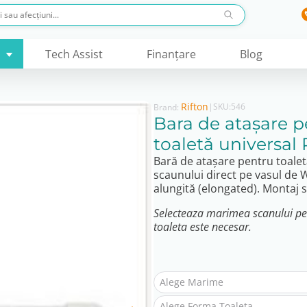
Tech Assist
Finanţare
Blog
Rifton
|
SKU:
546
Brand:
Bara de ataşare p
toaletă universal 
Bară de atașare pentru toale
scaunului direct pe vasul de 
alungită (elongated). Montaj s
Selecteaza marimea scanului pent
toaleta este necesar.
Alege Marime
Alege Forma Toaleta