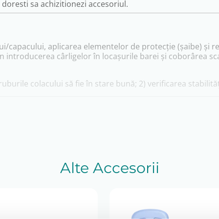
oresti sa achizitionezi accesoriul.
capacului, aplicarea elementelor de protecție (șaibe) și re
introducerea cârligelor în locașurile barei și coborârea sca
uburile colacului să fie în stare bună; 2) verificarea stabilităț
(Z110 / Z120 / Z130), în configurația de montare pe toalet
că modelului), ceea ce face importantă alegerea corectă în fu
Alte Accesorii
funcție de disponibilitatea la producător și fluxul de import. 
după validarea comenzii.