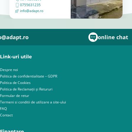
0755631235
info@adapt.ro
o@adapt.ro
online chat
Link-uri utile
Despre noi
Politica de confidentialitate – GDPR
Politica de Cookies
Politica de Reclamații și Retururi
Formular de retur
Termeni si conditii de utilizare a site-ului
FAQ
Contact
Finantare