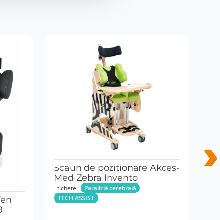
Scaun de poziţionare Akces-
Med Zebra Invento
Etichete:
Paralizia cerebrală
Ve
TECH ASSIST
fen
Ak
9
Etic