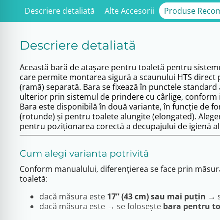
Descriere detaliată
Alte Accesorii
Produse Reco
Descriere detaliată
Această bară de atașare pentru toaletă pentru sistem
care permite montarea sigură a scaunului HTS direct p
(ramă) separată. Bara se fixează în punctele standard 
ulterior prin sistemul de prindere cu cârlige, conform i
Bara este disponibilă în două variante, în funcție de f
(rotunde) și pentru toalete alungite (elongated). Alege
pentru poziționarea corectă a decupajului de igienă a
Cum alegi varianta potrivită
Conform manualului, diferențierea se face prin măsurar
toaletă:
dacă măsura este
17” (43 cm) sau mai puțin
→ s
dacă măsura este → se folosește
bara pentru to