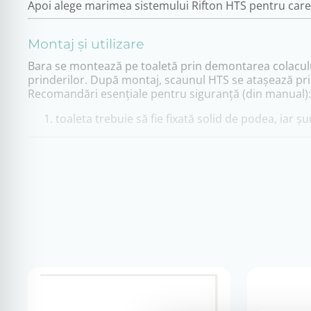
Apoi alege marimea sistemului Rifton HTS pentru care d
Montaj și utilizare
Bara se montează pe toaletă prin demontarea colacului/
prinderilor. După montaj, scaunul HTS se atașează prin 
Recomandări esențiale pentru siguranță (din manual):
toaleta trebuie să fie fixată solid de podea, iar șur
Compatibilitate
Bara de atașare este destinată utilizării cu
Rifton HTS
există o singură variantă de bară compatibilă (specifi
Livrare
Produs importat la comandă.
Termen estimativ de livrare:
7–21 zile lucrătoare
, în 
ore lucrătoare. Confirmarea termenului final se face 