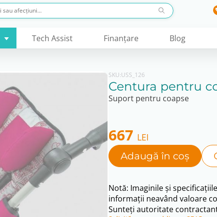
Tech Assist
Finanţare
Blog
SKU:
USS_126
Centura pentru c
Suport pentru coapse
667
LEI
Adaugă în coș
Notă: Imaginile și specificațiil
informații neavând valoare co
Sunteți autoritate contractant