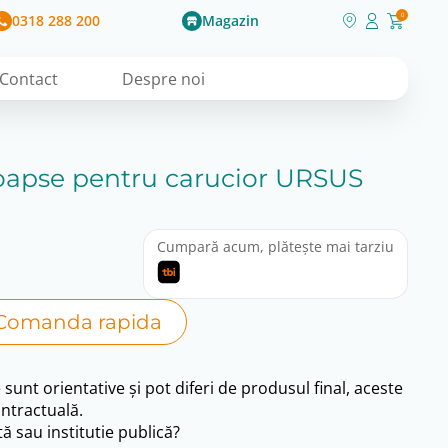
0318 288 200
Magazin
0
Contact
Despre noi
oapse pentru carucior URSUS
Cumpară acum, plătește mai tarziu
Comanda rapida
e sunt orientative și pot diferi de produsul final, aceste
ntractuală.
ă sau institutie publică?