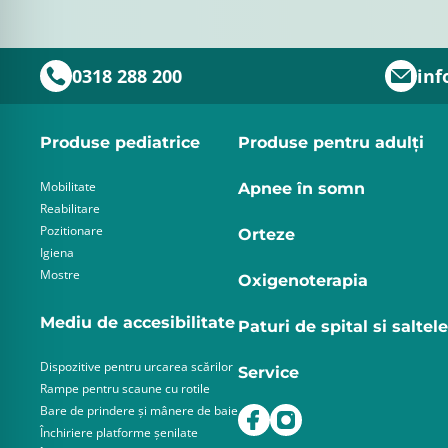
0318 288 200
inf
Produse pediatrice
Produse pentru adulţi
Mobilitate
Apnee în somn
Reabilitare
Pozitionare
Orteze
Igiena
Mostre
Oxigenoterapia
Mediu de accesibilitate
Paturi de spital si saltele
Dispozitive pentru urcarea scărilor
Service
Rampe pentru scaune cu rotile
Bare de prindere și mânere de baie
Închiriere platforme șenilate