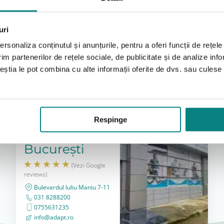
uri
rsonaliza conținutul și anunțurile, pentru a oferi funcții de rețele
im partenerilor de rețele sociale, de publicitate și de analize info
ceștia le pot combina cu alte informații oferite de dvs. sau culese î
Locațiile noastre
A vedea tot
Respinge
Magazin
București
(Vezi Google
reviews)
Bulevardul Iuliu Maniu 7-11
031 8288200
0755631235
info@adapt.ro