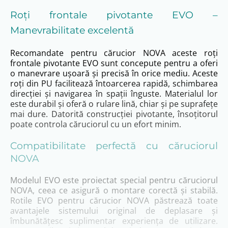
Roți frontale pivotante EVO –
Manevrabilitate excelentă
Recomandate pentru cărucior NOVA aceste roți
frontale pivotante EVO sunt concepute pentru a oferi
o manevrare ușoară și precisă în orice mediu. Aceste
roți din PU facilitează întoarcerea rapidă, schimbarea
direcției și navigarea în spații înguste. Materialul lor
este durabil și oferă o rulare lină, chiar și pe suprafețe
mai dure. Datorită construcției pivotante, însoțitorul
poate controla căruciorul cu un efort minim.
Compatibilitate perfectă cu căruciorul
NOVA
Modelul EVO este proiectat special pentru căruciorul
NOVA, ceea ce asigură o montare corectă și stabilă.
Rotile EVO pentru cărucior NOVA păstrează toate
avantajele sistemului original de deplasare și
îmbunătățesc suplimentar experiența de utilizare.