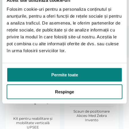
Acest site utilizează cookie-uri
390
414
raport ideal între confort, manevrabilitate și
lei
lei
siguranță. Roți frontale pivotante EVO pentru cărucior
Folosim cookie-uri pentru a personaliza conținutul și
NOVA sunt potrivite atât pentru utilizarea în interior,
Adaugă în coș
Adaugă în coș
anunțurile, pentru a oferi funcții de rețele sociale și pentru
cât și în exterior.
a analiza traficul. De asemenea, le oferim partenerilor de
rețele sociale, de publicitate și de analize informații cu
Creșterea siguranței și confortului
privire la modul în care folosiți site-ul nostru. Aceștia le
utilizatorului
pot combina cu alte informații oferite de dvs. sau culese
Aceste roți contribuie la o experiență sigură și
Produse Recomandate
în urma folosirii serviciilor lor.
confortabilă pentru utilizator. Stabilitatea roților
pivotante îmbunătățește controlul asupra direcției și
reduce riscul dezechilibrării căruciorului. Modul în
care roțile reacționează la schimbările de direcție face
Permite toate
ca deplasarea să fie fluidă, chiar și atunci când
căruciorul este utilizat de persoane cu mobilitate
limitată sau de însoțitori care trebuie să manevreze în
Respinge
spații restrânse.
Roți frontale pivotante EVO pentru cărucior NOVA
reprezintă o alegere excelentă pentru înlocuirea
Scaun de poziţionare
roților uzate sau pentru îmbunătățirea performanței
Akces-Med Zebra
Kit pentru reabilitare și
Invento
căruciorului. Sunt fiabile, ușor de întreținut și cresc
mobilitate verticală
semnificativ calitatea utilizării de zi cu zi.
UPSEE