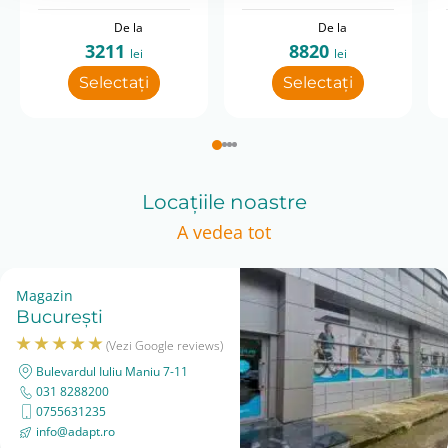
De la
De la
3211
8820
lei
lei
Selectați
Selectați
Locațiile noastre
A vedea tot
Magazin
București
(Vezi Google reviews)
Bulevardul Iuliu Maniu 7-11
031 8288200
0755631235
info@adapt.ro