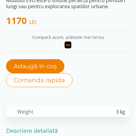
Modulul EVO este o solutie perfecta pentru plimbari
lungi sau pentru explorarea spatiilor urbane.
1170
LEI
Cumpară acum, plătește mai tarziu
Adaugă în coș
Comanda rapida
Weight
3 kg
Descriere detaliată