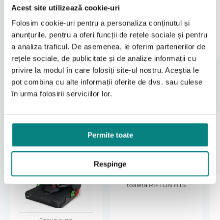
programe de terapie in care este necesara
Acest site utilizează cookie-uri
pozitionare controlata
1170
988
lei
lei
Folosim cookie-uri pentru a personaliza conținutul și
Decizia utilizarii trebuie realizata impreuna cu
anunțurile, pentru a oferi funcții de rețele sociale și pentru
medicul sau terapeutul, in functie de nevoile
Adaugă în coș
Adaugă în coș
individuale ale utilizatorului.
a analiza traficul. De asemenea, le oferim partenerilor de
rețele sociale, de publicitate și de analize informații cu
Compatibilitate si integrare in sistemul
privire la modul în care folosiți site-ul nostru. Aceștia le
Nova
pot combina cu alte informații oferite de dvs. sau culese
în urma folosirii serviciilor lor.
Stabilizatorul este proiectat exclusiv pentru
Produse Recomandate
caruciorul special NOVA® produs de Akces-MED.
Sistemul NOVA include suport picioare reglabil si
centuri de siguranta in 2 puncte pentru picioare, iar
stabilizatorul dinamic completeaza aceste elemente
Permite toate
pentru un control mai precis.
Montajul trebuie efectuat corect, iar tensionarea
trebuie verificata periodic pentru a evita presiuni
Respinge
excesive.
Sistem pentru igienă şi
toaletă RIFTON HTS
Recomandari de utilizare
Reglati stabilizatorul astfel incat piciorul sa fie