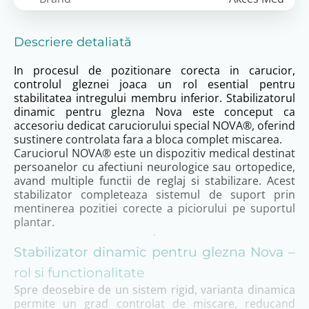
Descriere detaliată
In procesul de pozitionare corecta in carucior,
controlul gleznei joaca un rol esential pentru
stabilitatea intregului membru inferior. Stabilizatorul
dinamic pentru glezna Nova este conceput ca
accesoriu dedicat caruciorului special NOVA®, oferind
sustinere controlata fara a bloca complet miscarea.
Caruciorul NOVA® este un dispozitiv medical destinat
persoanelor cu afectiuni neurologice sau ortopedice,
avand multiple functii de reglaj si stabilizare. Acest
stabilizator completeaza sistemul de suport prin
mentinerea pozitiei corecte a piciorului pe suportul
plantar.
Stabilizator dinamic pentru glezna Nova –
rol si functionalitate
Spre deosebire de un sistem rigid, varianta dinamica
permite un grad controlat de miscare, reducand