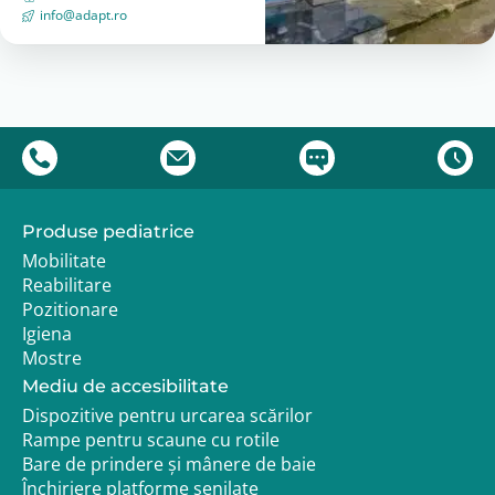
Marime S – Circumferinta gleznei 16.5-20 cm
info@adapt.ro
Marime M – Circumferinta gleznei 19-23,5 cm
Marime L – Circumferinta gleznei 23-28 cm
Marime XL – Circumferinta gleznei 26,5-33 cm
Produse pediatrice
Mobilitate
Reabilitare
Pozitionare
Igiena
Mostre
Mediu de accesibilitate
Dispozitive pentru urcarea scărilor
Rampe pentru scaune cu rotile
Bare de prindere și mânere de baie
Închiriere platforme șenilate