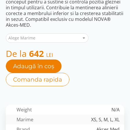
conceput pentru a sustine si controla pozitia gleznei
in timpul utilizarii. Contribuie la mentinerea alinierii
corecte a membrului inferior si la cresterea stabilitatii
in sezut. Compatibil exclusiv cu modelul NOVA®
Akces-MED.
Alege Marime
De la
642
LEI
Adaugă în coș
Comanda rapida
Weight
N/A
Marime
XS, S, M, L, XL
Brand
Akces Med