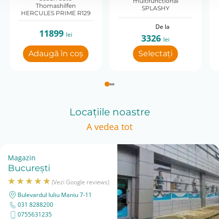
multifunctional
sistemului de pozitionare si nu inlocuiesc vestele sau
Thomashilfen
SPLASHY
HERCULES PRIME R129
centurile de stabilizare.
De la
11899
lei
Garantie si livrare
3326
lei
Produsul beneficiaza de garantie legala de
Adaugă în coș
Selectați
conformitate.
Livrare rapida prin curier, cu suport pentru alegerea
configuratiei potrivite in functie de dimensiunea
caruciorului NOVA (Size 1, 2 sau 3).
Locațiile noastre
A vedea tot
Magazin
București
(Vezi Google reviews)
Bulevardul Iuliu Maniu 7-11
031 8288200
0755631235