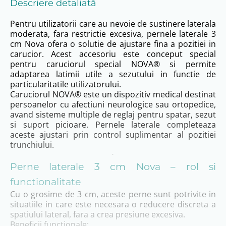
Descriere detaliată
Pentru utilizatorii care au nevoie de sustinere laterala
moderata, fara restrictie excesiva, pernele laterale 3
cm Nova ofera o solutie de ajustare fina a pozitiei in
carucior. Acest accesoriu este conceput special
pentru caruciorul special NOVA® si permite
adaptarea latimii utile a sezutului in functie de
particularitatile utilizatorului.
Caruciorul NOVA® este un dispozitiv medical destinat
persoanelor cu afectiuni neurologice sau ortopedice,
avand sisteme multiple de reglaj pentru spatar, sezut
si suport picioare. Pernele laterale completeaza
aceste ajustari prin control suplimentar al pozitiei
trunchiului.
Perne laterale 3 cm Nova – rol si
functionalitate
Cu o grosime de 3 cm, aceste perne sunt potrivite in
situatiile in care este necesara o reducere discreta a
spatiului lateral, fara a crea presiune excesiva.
Beneficii functionale: