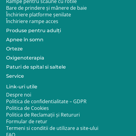
Rampe pentru scaune cu rotile
aplicabila. Produsul beneficiaza de garantie legala de
Bare de prindere și mânere de baie
conformitate.
Închiriere platforme șenilate
Livrarea se realizeaza in functie de disponibilitatea
stocului propriu sau a furnizorului. Pentru accesoriile
Închiriere rampe acces
aduse la comanda sau configurabile, termenul de
Produse pentru adulţi
livrare poate varia. Inainte de plasarea comenzii, este
recomandata verificarea compatibilitatii si a
Apnee în somn
necesitatii functionale reale.
Orteze
Oxigenoterapia
Paturi de spital si saltele
Service
Link-uri utile
Despre noi
Politica de confidentialitate – GDPR
Politica de Cookies
Politica de Reclamații și Retururi
Formular de retur
Termeni si conditii de utilizare a site-ului
FAQ