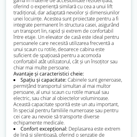
gamă în materie de accesibilitate rezidențială,
oferind o experiență similară cu cea a unui lift
tradițional, dar adaptată nevoilor și dimensiunilor
unei locuințe. Acestea sunt proiectate pentru a fi
integrate permanent în structura casei, asigurând
un transport lin, rapid și extrem de confortabil
între etaje. Un elevator de casă este ideal pentru
persoanele care necesită utilizarea frecventă a
unui scaun cu rotile, deoarece cabina este
suficient de spațioasă pentru a acomoda
confortabil atât utilizatorul, cât și un însoțitor sau
chiar mai multe persoane.
Avantaje și caracteristici cheie:
Spațiu și capacitate:
Cabinele sunt generoase,
permițând transportul simultan al mai multor
persoane, al unui scaun cu rotile manual sau
electric, sau chiar al obiectelor voluminoase.
Această capacitate sporită este un atu important,
în special pentru familiile numeroase sau pentru
cei care au nevoie să transporte diverse
echipamente medicale.
Confort excepțional:
Deplasarea este extrem
de lină și silențioasă, oferind o senzație de