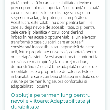
piață imobiliară în care accesibilitatea devine o
preocupare tot mai importantă, o locuință echipată
cu un elevator electric se distinge și atrage un
segment mai larg de potențiali cumpărători.
Acest lucru este valabil nu doar pentru familiile
care au deja nevoie de accesibilitate, ci și pentru
cele care își planifică viitorul, considerând
îmbătrânirea acasă o opțiune viabilă. Un elevator
transformă o casă cu scări, care ar putea fi
considerată inaccesibilă sau nepractică de către
unii, într-o proprietate universală, adaptată pentru
orice etapă a vieții. Acest aspect poate contribui la
o revânzare mai rapidă și la un preț mai bun,
demonstrând că o casă bine adaptată nevoilor de
mobilitate este o proprietate de valoare. Este o
îmbunătățire care combină utilitatea imediată cu o
viziune pe termen lung asupra confortului și
adaptabilității locuinței.
O soluție pe termen lung pentru
nevoile viitoare: Adaptabilitate și
durabilitate