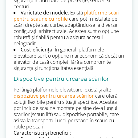
siguranță includ bare de protecție, senzori și
centuri.
Varietate de modele:
Există
platforme scări
pentru scaune cu rotile
care pot fi instalate pe
scări drepte sau curbe, adaptându-se la diverse
configurații arhitecturale. Acestea sunt o opțiune
robustă și fiabilă pentru a asigura accesul
neîngrădit.
Cost-eficiență:
În general, platformele
elevatoare sunt o opțiune mai economică decât un
elevator de casă complet, fără a compromite
siguranța și funcționalitatea esențială.
Dispozitive pentru urcarea scărilor
Pe lângă platformele elevatoare, există și alte
dispozitive pentru urcarea scărilor
care oferă
soluții flexibile pentru situații specifice. Acestea
pot include scaune montate pe șine de-a lungul
scărilor (scaun lift) sau dispozitive portabile, care
asistă la transportul unei persoane în scaun cu
rotile pe scări.
Caracteristici și beneficii: