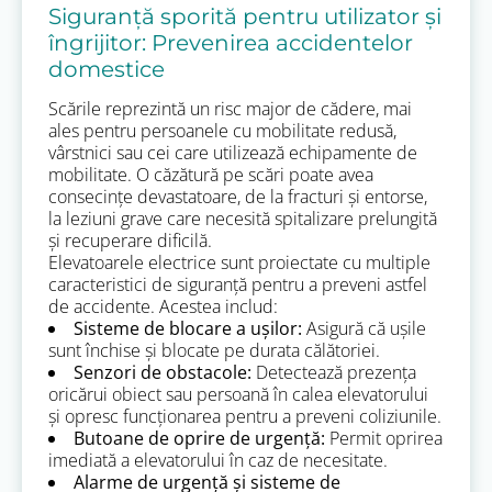
Siguranță sporită pentru utilizator și
îngrijitor: Prevenirea accidentelor
domestice
Scările reprezintă un risc major de cădere, mai
ales pentru persoanele cu mobilitate redusă,
vârstnici sau cei care utilizează echipamente de
mobilitate. O căzătură pe scări poate avea
consecințe devastatoare, de la fracturi și entorse,
la leziuni grave care necesită spitalizare prelungită
și recuperare dificilă.
Elevatoarele electrice sunt proiectate cu multiple
caracteristici de siguranță pentru a preveni astfel
de accidente. Acestea includ:
Sisteme de blocare a ușilor:
Asigură că ușile
sunt închise și blocate pe durata călătoriei.
Senzori de obstacole:
Detectează prezența
oricărui obiect sau persoană în calea elevatorului
și opresc funcționarea pentru a preveni coliziunile.
Butoane de oprire de urgență:
Permit oprirea
imediată a elevatorului în caz de necesitate.
Alarme de urgență și sisteme de