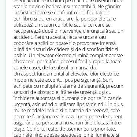
esențială într-o locuință pe mai multe niveluri unde
scările devin o barieră insurmontabilă. Ne gândim
la vârstnici care se confruntă cu dificultăți de
echilibru și dureri articulare, la persoanele care
utilizează un scaun cu rotile sau la cei care se
recuperează după o intervenție chirurgicală sau un
accident. Pentru aceștia, fiecare urcare sau
coborâre a scărilor poate fi o provocare imensă,
plină de riscuri de cădere și de disconfort fizic și
psihic. Un elevator electric elimină complet aceste
obstacole, permițând accesul facil și rapid la toate
zonele casei, de la subsol la mansardă.
Un aspect fundamental al elevatoarelor electrice
moderne este accentul pus pe siguranță. Sunt
echipate cu multiple sisteme de siguranță, precum
senzori de obstacole, frâne de urgență, uși cu
închidere automată și butoane de oprire în caz de
urgență, asigurând o utilizare lipsită de griji. În plus,
multe modele includ și o baterie de rezervă, care
permite funcționarea în cazul unei pene de curent,
asigurând că persoana nu va rămâne blocată între
etaje. Confortul este, de asemenea, o prioritate,
cabinele fiind adesea spațioase, bine iluminate și