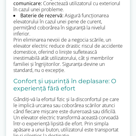
comunicare:
Conectează utilizatorul cu exteriorul
în cazul unei probleme.
Baterie de rezervă:
Asigură funcționarea
elevatorului în cazul unei pene de curent,
permițând coborârea în siguranță la nivelul
inferior.
Prin eliminarea nevoii de a negocia scările, un
elevator electric reduce drastic riscul de accidente
domestice, oferind o liniște sufletească
inestimabilă atât utilizatorului, cât și membrilor
familiei și îngrijitorilor. Siguranța devine un
standard, nu o excepție.
Confort și ușurință în deplasare: O
experiență fără efort
Gândiți-vă la efortul fizic și la disconfortul pe care
le implică urcarea sau coborârea scărilor atunci
când fiecare mișcare este dureroasă sau dificilă.
Un elevator electric transformă această corvoadă
într-o experiență lipsită de efort. Prin simpla
apăsare a unui buton, utilizatorul este transportat
lin și silențios la destinație.