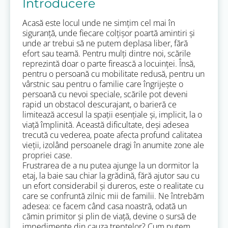
Introducere
Acasă este locul unde ne simțim cel mai în
siguranță, unde fiecare colțișor poartă amintiri și
unde ar trebui să ne putem deplasa liber, fără
efort sau teamă. Pentru mulți dintre noi, scările
reprezintă doar o parte firească a locuinței. Însă,
pentru o persoană cu mobilitate redusă, pentru un
vârstnic sau pentru o familie care îngrijește o
persoană cu nevoi speciale, scările pot deveni
rapid un obstacol descurajant, o barieră ce
limitează accesul la spații esențiale și, implicit, la o
viață împlinită. Această dificultate, deși adesea
trecută cu vederea, poate afecta profund calitatea
vieții, izolând persoanele dragi în anumite zone ale
propriei case.
Frustrarea de a nu putea ajunge la un dormitor la
etaj, la baie sau chiar la grădină, fără ajutor sau cu
un efort considerabil și dureros, este o realitate cu
care se confruntă zilnic mii de familii. Ne întrebăm
adesea: ce facem când casa noastră, odată un
cămin primitor și plin de viață, devine o sursă de
impedimente din cauza treptelor? Cum putem