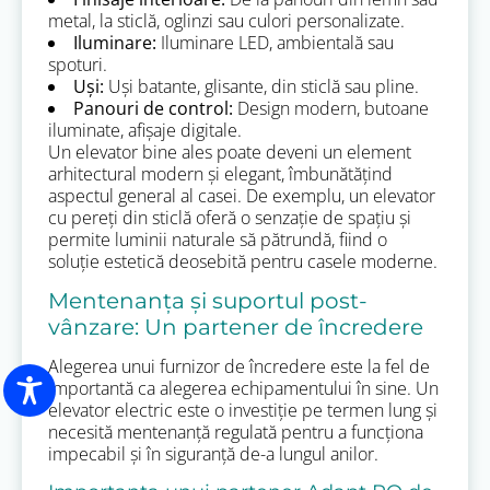
metal, la sticlă, oglinzi sau culori personalizate.
Iluminare:
Iluminare LED, ambientală sau
spoturi.
Uși:
Uși batante, glisante, din sticlă sau pline.
Panouri de control:
Design modern, butoane
iluminate, afișaje digitale.
Un elevator bine ales poate deveni un element
arhitectural modern și elegant, îmbunătățind
aspectul general al casei. De exemplu, un elevator
cu pereți din sticlă oferă o senzație de spațiu și
permite luminii naturale să pătrundă, fiind o
soluție estetică deosebită pentru casele moderne.
Mentenanța și suportul post-
vânzare: Un partener de încredere
Alegerea unui furnizor de încredere este la fel de
importantă ca alegerea echipamentului în sine. Un
elevator electric este o investiție pe termen lung și
necesită mentenanță regulată pentru a funcționa
impecabil și în siguranță de-a lungul anilor.