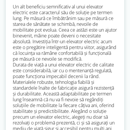
Un alt beneficiu semnificativ al unui elevator
electric este caracterul său de soluție pe termen
lung. Pe măsură ce îmbătrânim sau pe măsură ce
starea de sănătate se schimbă, nevoile de
mobilitate pot evolua. Ceea ce astăzi este un ajutor
binevenit, mâine poate deveni o necesitate
absolută. Investiția într-un elevator electric acum
este o pregătire inteligentă pentru viitor, asigurând
că locuința va rămâne confortabilă și funcțională
pe măsură ce nevoile se modifică.
Durata de viață a unui elevator electric de calitate
este considerabilă, iar cu o mentenanță regulată,
poate funcționa impecabil decenii la rând.
Materialele robuste, tehnologia fiabilă și
standardele înalte de fabricație asigură rezistență
și durabilitate. Această adaptabilitate pe termen
lung înseamnă că nu va fi nevoie să regândiți
soluțiile de mobilitate la fiecare câțiva ani, oferind
stabilitate și predictibilitate. Alegând o soluție
precum un elevator electric, alegeți nu doar să
rezolvați o problemă prezentă, ci și să asigurați un
mediu de viață sigur și accesibil pentru mulți ani