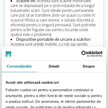
Scaune lift:
Acestea sunt scaune motorizate
care se deplasează pe o șină instalată de-a lungul
balustradei scării. Sunt ideale pentru persoanele
care pot să se transfere dintr-un scaun cu rotile în
scaunul liftului și care doresc o soluție discretă și
eficientă pentru o singură persoană. Sunt potrivite
pentru scări înguste sau pentru locuințe unde
spațiul este o problemă.
Dispozitive portabile de urcare a scărilor:
Acestea sunt unități mobile, cu roți sau șenile,
concepute pentru a urca sau coborî o persoană în
scaun cu rotile pe scări, cu ajutorul unui însoțitor.
Sunt o soluție excelentă pentru situații temporare
sau pentru clădiri unde instalarea unei soluții fixe
Consimțământ
Detalii
Despre
nu este posibilă. Ele oferă flexibilitate, dar necesită
prezența și asistența unei alte persoane.
Alegerea între un elevator de casă dedicat, o
platformă elevatoare sau un dispozitiv de urcare a
Acest site utilizează cookie-uri
scărilor depinde de o multitudine de factori: de la
Folosim cookie-uri pentru a personaliza conținutul și
nevoile specifice ale utilizatorului (ex: dimensiunea
anunțurile, pentru a oferi funcții de rețele sociale și pentru
scaunului cu rotile, necesitatea unui însoțitor), la
configurația spațiului disponibil, buget și
a analiza traficul. De asemenea, le oferim partenerilor de
preferințele estetice. La Adapt RO, suntem
rețele sociale, de publicitate și de analize informații cu