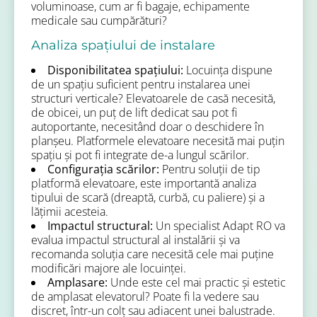
voluminoase, cum ar fi bagaje, echipamente
medicale sau cumpărături?
Analiza spațiului de instalare
Disponibilitatea spațiului:
Locuința dispune
de un spațiu suficient pentru instalarea unei
structuri verticale? Elevatoarele de casă necesită,
de obicei, un puț de lift dedicat sau pot fi
autoportante, necesitând doar o deschidere în
planșeu. Platformele elevatoare necesită mai puțin
spațiu și pot fi integrate de-a lungul scărilor.
Configurația scărilor:
Pentru soluții de tip
platformă elevatoare, este importantă analiza
tipului de scară (dreaptă, curbă, cu paliere) și a
lățimii acesteia.
Impactul structural:
Un specialist Adapt RO va
evalua impactul structural al instalării și va
recomanda soluția care necesită cele mai puține
modificări majore ale locuinței.
Amplasare:
Unde este cel mai practic și estetic
de amplasat elevatorul? Poate fi la vedere sau
discret, într-un colț sau adiacent unei balustrade.