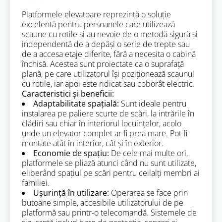
Platformele elevatoare reprezintă o soluție
excelentă pentru persoanele care utilizează
scaune cu rotile și au nevoie de o metodă sigură și
independentă de a depăși o serie de trepte sau
de a accesa etaje diferite, fără a necesita o cabină
închisă. Acestea sunt proiectate ca o suprafață
plană, pe care utilizatorul își poziționează scaunul
cu rotile, iar apoi este ridicat sau coborât electric.
Caracteristici și beneficii:
Adaptabilitate spațială:
Sunt ideale pentru
instalarea pe paliere scurte de scări, la intrările în
clădiri sau chiar în interiorul locuințelor, acolo
unde un elevator complet ar fi prea mare. Pot fi
montate atât în interior, cât și în exterior.
Economie de spațiu:
De cele mai multe ori,
platformele se pliază atunci când nu sunt utilizate,
eliberând spațiul pe scări pentru ceilalți membri ai
familiei.
Ușurință în utilizare:
Operarea se face prin
butoane simple, accesibile utilizatorului de pe
platformă sau printr-o telecomandă. Sistemele de