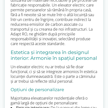
utilizarea de materiale reciclabile și pe procese de
fabricație responsabile. Un elevator electric care
permite persoanelor să rămână în propria casă,
fără a fi nevoite să se mute într-o altă locuință sau
într-un centru de îngrijire, contribuie indirect la
reducerea emisiilor de carbon asociate cu
transportul și cu crearea de noi infrastructuri. La
Adapt RO, ne ghidăm după principiile
responsabilității și inovației, selectând produse
care respectă aceste standarde.
Estetica și integrarea în designul
interior: Armonie în spațiul personal
Un elevator electric nu ar trebui să fie doar
funcțional, ci și să se integreze armonios în estetica
locuinței dumneavoastră. Este o parte a căminului
și ar trebui să reflecte stilul personal.
Opțiuni de personalizare
Majoritatea elevatoarelor rezidențiale oferă o
gamă largă de opțiuni de personalizare:
Finisaje interioare:
De la panouri din lemn sau