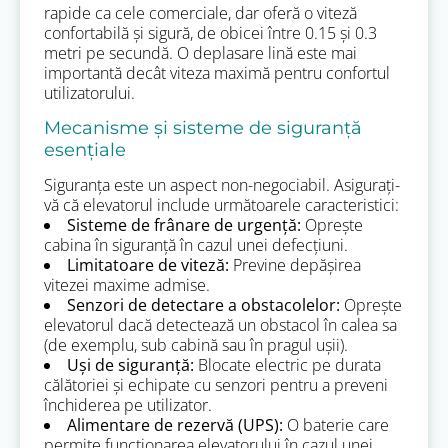
rapide ca cele comerciale, dar oferă o viteză
confortabilă și sigură, de obicei între 0.15 și 0.3
metri pe secundă. O deplasare lină este mai
importantă decât viteza maximă pentru confortul
utilizatorului.
Mecanisme și sisteme de siguranță
esențiale
Siguranța este un aspect non-negociabil. Asigurați-
vă că elevatorul include următoarele caracteristici:
Sisteme de frânare de urgență:
Oprește
cabina în siguranță în cazul unei defecțiuni.
Limitatoare de viteză:
Previne depășirea
vitezei maxime admise.
Senzori de detectare a obstacolelor:
Oprește
elevatorul dacă detectează un obstacol în calea sa
(de exemplu, sub cabină sau în pragul ușii).
Uși de siguranță:
Blocate electric pe durata
călătoriei și echipate cu senzori pentru a preveni
închiderea pe utilizator.
Alimentare de rezervă (UPS):
O baterie care
permite funcționarea elevatorului în cazul unei