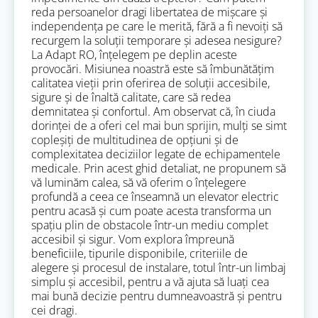
reda persoanelor dragi libertatea de mișcare și
independența pe care le merită, fără a fi nevoiți să
recurgem la soluții temporare și adesea nesigure?
La Adapt RO, înțelegem pe deplin aceste
provocări. Misiunea noastră este să îmbunătățim
calitatea vieții prin oferirea de soluții accesibile,
sigure și de înaltă calitate, care să redea
demnitatea și confortul. Am observat că, în ciuda
dorinței de a oferi cel mai bun sprijin, mulți se simt
copleșiți de multitudinea de opțiuni și de
complexitatea deciziilor legate de echipamentele
medicale. Prin acest ghid detaliat, ne propunem să
vă luminăm calea, să vă oferim o înțelegere
profundă a ceea ce înseamnă un elevator electric
pentru acasă și cum poate acesta transforma un
spațiu plin de obstacole într-un mediu complet
accesibil și sigur. Vom explora împreună
beneficiile, tipurile disponibile, criteriile de
alegere și procesul de instalare, totul într-un limbaj
simplu și accesibil, pentru a vă ajuta să luați cea
mai bună decizie pentru dumneavoastră și pentru
cei dragi.