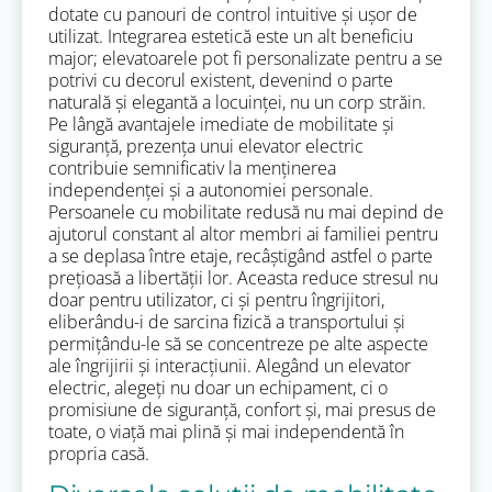
dotate cu panouri de control intuitive și ușor de
utilizat. Integrarea estetică este un alt beneficiu
major; elevatoarele pot fi personalizate pentru a se
potrivi cu decorul existent, devenind o parte
naturală și elegantă a locuinței, nu un corp străin.
Pe lângă avantajele imediate de mobilitate și
siguranță, prezența unui elevator electric
contribuie semnificativ la menținerea
independenței și a autonomiei personale.
Persoanele cu mobilitate redusă nu mai depind de
ajutorul constant al altor membri ai familiei pentru
a se deplasa între etaje, recâștigând astfel o parte
prețioasă a libertății lor. Aceasta reduce stresul nu
doar pentru utilizator, ci și pentru îngrijitori,
eliberându-i de sarcina fizică a transportului și
permițându-le să se concentreze pe alte aspecte
ale îngrijirii și interacțiunii. Alegând un elevator
electric, alegeți nu doar un echipament, ci o
promisiune de siguranță, confort și, mai presus de
toate, o viață mai plină și mai independentă în
propria casă.