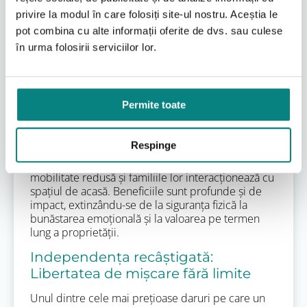
pregătiți să vă ghidăm prin această alegere, oferind
privire la modul în care folosiți site-ul nostru. Aceștia le
consultanță specializată pentru a găsi soluția
pot combina cu alte informații oferite de dvs. sau culese
perfectă de accesibilitate verticală pentru locuința
în urma folosirii serviciilor lor.
dumneavoastră.
Beneficiile majore ale unui
elevator electric în locuință
Permite toate
Instalarea unui elevator electric într-o locuință
transcende simpla funcționalitate de transport
Respinge
vertical; ea reprezintă o transformare
fundamentală a modului în care persoanele cu
mobilitate redusă și familiile lor interacționează cu
spațiul de acasă. Beneficiile sunt profunde și de
impact, extinzându-se de la siguranța fizică la
bunăstarea emoțională și la valoarea pe termen
lung a proprietății.
Independența recâștigată:
Libertatea de mișcare fără limite
Unul dintre cele mai prețioase daruri pe care un