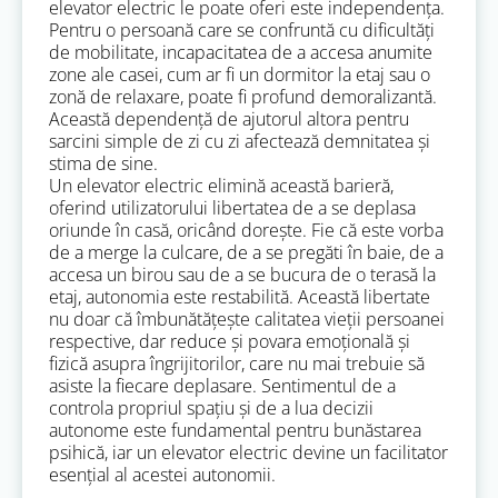
elevator electric le poate oferi este independența.
Pentru o persoană care se confruntă cu dificultăți
de mobilitate, incapacitatea de a accesa anumite
zone ale casei, cum ar fi un dormitor la etaj sau o
zonă de relaxare, poate fi profund demoralizantă.
Această dependență de ajutorul altora pentru
sarcini simple de zi cu zi afectează demnitatea și
stima de sine.
Un elevator electric elimină această barieră,
oferind utilizatorului libertatea de a se deplasa
oriunde în casă, oricând dorește. Fie că este vorba
de a merge la culcare, de a se pregăti în baie, de a
accesa un birou sau de a se bucura de o terasă la
etaj, autonomia este restabilită. Această libertate
nu doar că îmbunătățește calitatea vieții persoanei
respective, dar reduce și povara emoțională și
fizică asupra îngrijitorilor, care nu mai trebuie să
asiste la fiecare deplasare. Sentimentul de a
controla propriul spațiu și de a lua decizii
autonome este fundamental pentru bunăstarea
psihică, iar un elevator electric devine un facilitator
esențial al acestei autonomii.