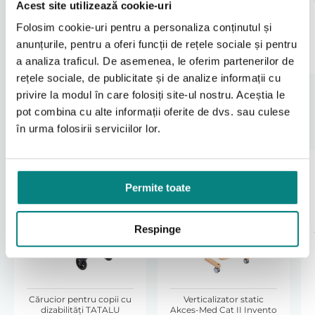
Acest site utilizează cookie-uri
Geanta este compatibila exclusiv cu caruciorul special
296
1092
lei
lei
Folosim cookie-uri pentru a personaliza conținutul și
TATALU™ produs de Akces-MED. In documentatia
oficiala, aceasta este mentionata ca accesoriu dedicat
anunțurile, pentru a oferi funcții de rețele sociale și pentru
Adaugă în coș
Adaugă în coș
(TTL_506 – Travel bag) .
a analiza traficul. De asemenea, le oferim partenerilor de
Pentru utilizare corecta:
rețele sociale, de publicitate și de analize informații cu
privire la modul în care folosiți site-ul nostru. Aceștia le
Pliati complet caruciorul conform instructiunilor
producatorului.
pot combina cu alte informații oferite de dvs. sau culese
Introduceti caruciorul in geanta fara a forta
în urma folosirii serviciilor lor.
Produse Recomandate
sistemele de inchidere.
Inchideti fermoarul si verificati fixarea.
Permite toate
Intretinere
Curatare manuala cu laveta umeda.
Respinge
Nu se utilizeaza detergenti agresivi.
Se depoziteaza intr-un loc uscat.
Respectarea acestor recomandari ajuta la prelungirea
duratei de utilizare.
Cărucior pentru copii cu
Verticalizator static
dizabilităţi TATALU
Akces-Med Cat II Invento