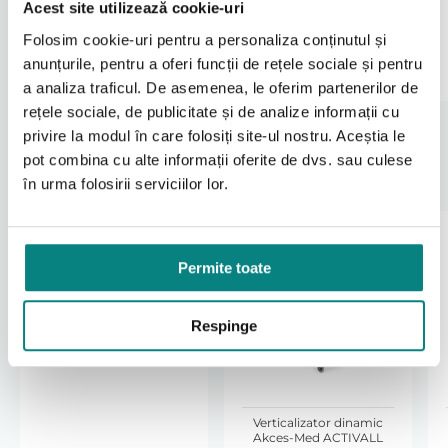
Acest site utilizează cookie-uri
pentru fixare.
De la
De la
550
470
lei
lei
Folosim cookie-uri pentru a personaliza conținutul și
Rol functional
anunțurile, pentru a oferi funcții de rețele sociale și pentru
Selectați
Selectați
Protectia anti-stropire este recomandata in special
a analiza traficul. De asemenea, le oferim partenerilor de
pentru:
rețele sociale, de publicitate și de analize informații cu
utilizatori cu control urinar redus
privire la modul în care folosiți site-ul nostru. Aceștia le
situatii in care este necesara protectie
pot combina cu alte informații oferite de dvs. sau culese
suplimentara a ingrijitorului
Produse Recomandate
în urma folosirii serviciilor lor.
utilizare in medii clinice sau institutionalizate
reducerea riscului de contaminare
Manualul Rifton subliniaza importanta curatarii si
dezinfectarii deflectoarelor dupa fiecare utilizare
Permite toate
pentru a reduce riscul transmiterii bolilor infectioase.
Intretinere
Respinge
Se curata dupa fiecare utilizare cu dezinfectant sau
Sistem pentru igienă şi
toaletă RIFTON HTS
solutie pe baza de clor (max. 10%), conform
instructiunilor generale de curatare Rifton.
Verticalizator dinamic
Materiale
Akces-Med ACTIVALL