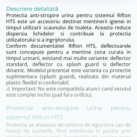
Descriere detaliată
Protectia anti-stropire urina pentru sistemul Rifton
HTS este un accesoriu destinat mentinerii igienei in
timpul utilizarii scaunului de toaleta. Aceasta reduce
dispersia lichidelor si contribuie la protectia
utilizatorului si a ingrijitorului.
Conform documentatiei Rifton HTS, deflectoarele
sunt concepute pentru a mentine zona curata in
timpul urinarii, existand mai multe variante: deflector
standard, deflector cu splash guard si deflector
dinamic. Modelul prezentat este varianta cu protectie
suplimentara (splash guard), realizata din material
plastic flexibil si confortabil.
⚠ Important: Nu este compatibila atunci cand sezutul
este complet inchis (pad fara orificiu).
Protectie anti-stropire urina pentru
sistemul Rifton HTS
Protectia se ataseaza de centura de siguranta sau de
hamul tip butterfly, fiind mentinuta in pozitie prin