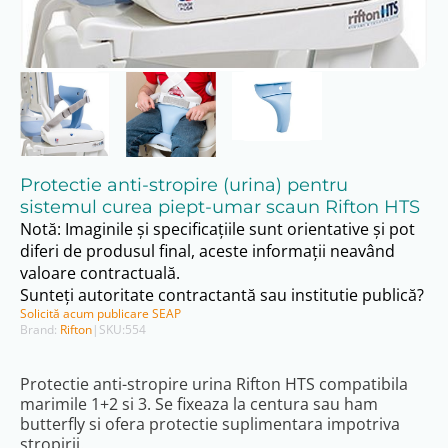
Protectie anti-stropire (urina) pentru
sistemul curea piept-umar scaun Rifton HTS
Notă: Imaginile și specificațiile sunt orientative și pot
diferi de produsul final, aceste informații neavând
valoare contractuală.
Sunteți autoritate contractantă sau institutie publică?
Solicită acum publicare SEAP
Brand:
Rifton
|
SKU:
554
Protectie anti-stropire urina Rifton HTS compatibila
marimile 1+2 si 3. Se fixeaza la centura sau ham
butterfly si ofera protectie suplimentara impotriva
stropirii.